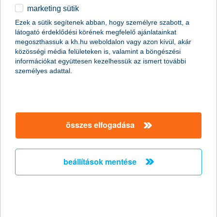
marketing sütik
egyéb
összes cikk megjelenítése
Ezek a sütik segítenek abban, hogy személyre szabott, a
látogató érdeklődési körének megfelelő ajánlatainkat
English
megoszthassuk a kh.hu weboldalon vagy azon kívül, akár
közösségi média felületeken is, valamint a böngészési
információkat együttesen kezelhessük az ismert további
személyes adattal.
összes elfogadása
beállítások mentése
iránytű és mitfahrer egyben
2013. december 19. - Ha baj történik, néha azt sem tudjuk,
hogy hova kapjunk! Ez különösen igaz külföldi nyaralás, vagy