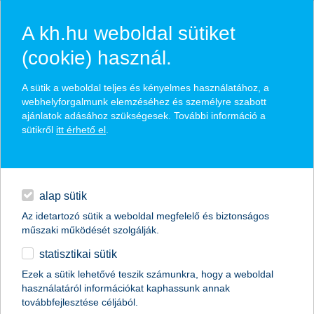
A kh.hu weboldal sütiket
(cookie) használ.
hasznos biztosítási
A sütik a weboldal teljes és kényelmes használatához, a
tippek
webhelyforgalmunk elemzéséhez és személyre szabott
ajánlatok adásához szükségesek. További információ a
sütikről
itt érhető el
.
hitelek
találd meg könnyedén, ami Neked szól
napi pénzügyek
alap sütik
Az idetartozó sütik a weboldal megfelelő és biztonságos
élethelyzet kiválasztása
megtakarítások
műszaki működését szolgálják.
statisztikai sütik
biztosítások
termék kategória kiválasztása
Ezek a sütik lehetővé teszik számunkra, hogy a weboldal
használatáról információkat kaphassunk annak
digitális bankolás
továbbfejlesztése céljából.