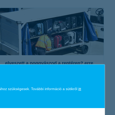
K&H token megújítás
Digitális Állampolgárság Program
elveszett a poggyászod a reptéren? erre
figyelj!
2017. november 23. - Mit kell tenned, ha eltűnik a reptéren a
poggyászod? Mire vonatkozik a biztosításod? Mindenre
ához szükségesek. További információ a sütikről
itt
választ kaphatsz!