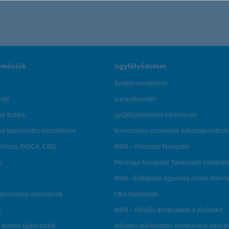
rmációk
ügyfélvédelem
fizetési moratórium
rtál
panaszkezelés
ne fizetés
gyűjtőszámlahitel információk
al kapcsolatos közzétételek
természetes személyek adósságrendezé
lőzés, FATCA, CRS
MNB – Pénzügyi Navigátor
s
Pénzügyi Navigátor Tanácsadó Irodaháló
MNB - Értékpapír egyenleg online lekér
kapcsolatos információk
OBA tájékoztató
k
MNB – Felelős döntésekkel a jövőnkért
 termék tájékoztatók
előzetes tájékoztatás elektronikus úton t