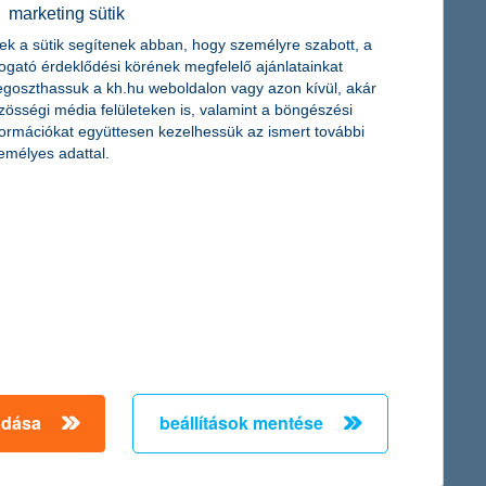
érdekel a cikk
marketing sütik
ek a sütik segítenek abban, hogy személyre szabott, a
togató érdeklődési körének megfelelő ajánlatainkat
goszthassuk a kh.hu weboldalon vagy azon kívül, akár
zösségi média felületeken is, valamint a böngészési
formációkat együttesen kezelhessük az ismert további
emélyes adattal.
n 3. - Csehország,
éd Csehországot, vagy
 mit nézz meg és persze
k!
adása
beállítások mentése
cikk