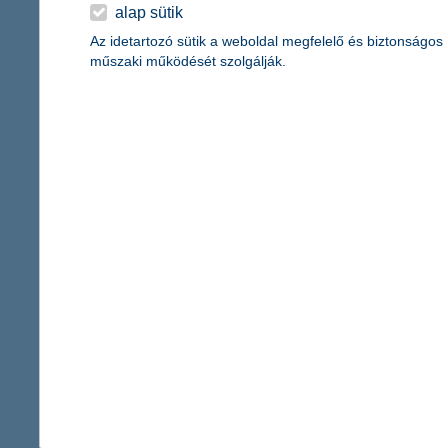
érdekel a cikk
alap sütik
Az idetartozó sütik a weboldal megfelelő és biztonságos
műszaki működését szolgálják.
mire jó a Waze?
2017. november 21. - A Waze
segítőtársa. Megmutatjuk, mi
alkalmazás!
érdekel