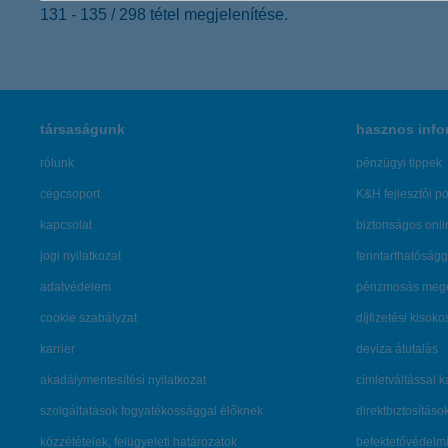
131 - 135 / 298 tétel megjelenítése.
társaságunk
hasznos info
rólunk
pénzügyi tippek
cégcsoport
K&H fejlesztői po
kapcsolat
biztonságos onli
jogi nyilatkozat
fenntarthatóságg
adatvédelem
pénzmosás mege
cookie szabályzat
díjfizetési kisoko
karrier
deviza átutalás
akadálymentesítési nyilatkozat
címletváltással 
szolgáltatások fogyatékossággal élőknek
direktbiztosításo
közzétételek, felügyeleti határozatok
befektetővédelmi