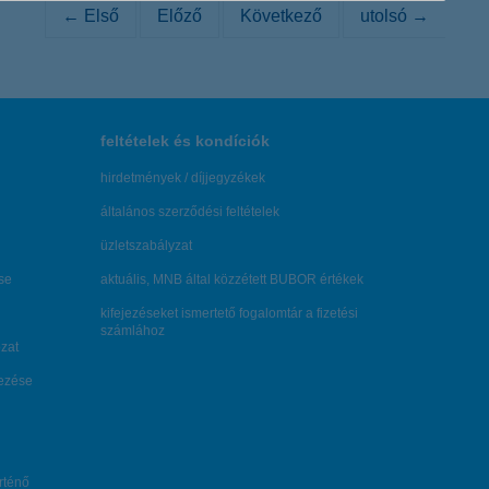
← Első
Előző
Következő
utolsó →
feltételek és kondíciók
hirdetmények / díjjegyzékek
általános szerződési feltételek
üzletszabályzat
se
aktuális, MNB által közzétett BUBOR értékek
kifejezéseket ismertető fogalomtár a fizetési
számlához
zat
dezése
örténő