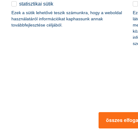
érdekel a cikk
statisztikai sütik
Ezek a sütik lehetővé teszik számunkra, hogy a weboldal
Ez
használatáról információkat kaphassunk annak
lá
továbbfejlesztése céljából.
me
kö
in
sz
fedezd fel biztonságba
Lengyelország
 az autósok egyik legjobb
2017. november 16. - Felfedezn
ben lehet segítségedre ez az
Lengyelországot? Kíváncsi vagy,
milyen biztosítást köss? Segítün
összes elfog
 a cikk
érdekel a 