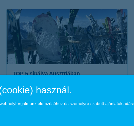
életbiztosítási csomag
 betéti kártya
K&H babaváró hitelhez
kapcsolódó csoportos
hitelfedezeti életbiztosítás
TOP 5 sípálya Ausztriában
(cookie) használ.
2017. december 05. - Már tervezitek az idei sítúrát, de nincs
még meg az úti célotok? Összegyűjtöttük a legjobb osztrák
a webhelyforgalmunk elemzéséhez és személyre szabott ajánlatok adás
sípályákat.