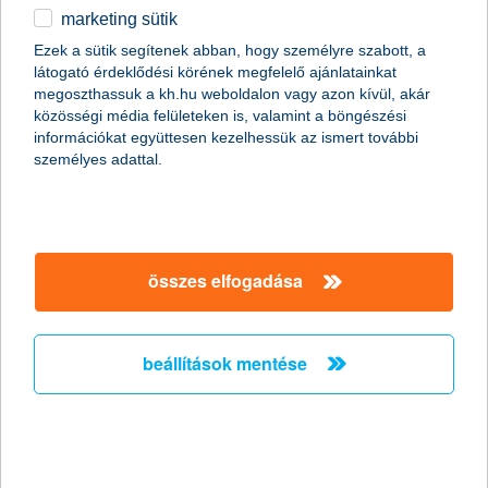
marketing sütik
egyéb
összes cikk megjelenítése
Ezek a sütik segítenek abban, hogy személyre szabott, a
látogató érdeklődési körének megfelelő ajánlatainkat
English
megoszthassuk a kh.hu weboldalon vagy azon kívül, akár
közösségi média felületeken is, valamint a böngészési
információkat együttesen kezelhessük az ismert további
személyes adattal.
összes elfogadása
beállítások mentése
Magyarország 5 legszebb autós
túraútvonala
2019. szeptember 18. - Mutatunk néhány autóval könnyen
megközelíthető, gyönyörű panorámát és tartalmas