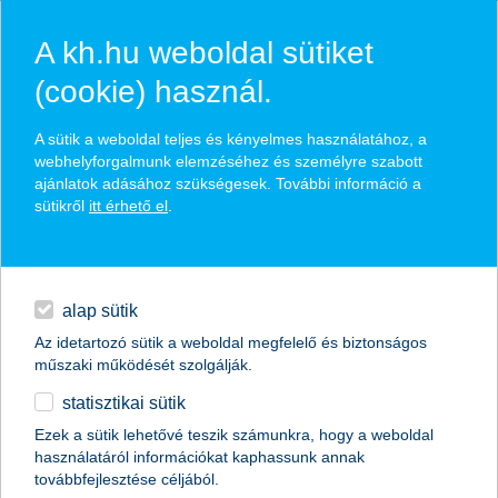
A kh.hu weboldal sütiket
(cookie) használ.
hasznos biztosítási
A sütik a weboldal teljes és kényelmes használatához, a
tippek
webhelyforgalmunk elemzéséhez és személyre szabott
ajánlatok adásához szükségesek. További információ a
sütikről
itt érhető el
.
hitelek
találd meg könnyedén, ami Neked szól
napi pénzügyek
alap sütik
Az idetartozó sütik a weboldal megfelelő és biztonságos
élethelyzet kiválasztása
megtakarítások
műszaki működését szolgálják.
statisztikai sütik
biztosítások
termék kategória kiválasztása
Ezek a sütik lehetővé teszik számunkra, hogy a weboldal
használatáról információkat kaphassunk annak
digitális bankolás
továbbfejlesztése céljából.