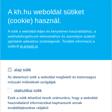
A kh.hu weboldal sütiket
(cookie) használ.
hasznos biztosítási
A sütik a weboldal teljes és kényelmes használatához, a
tippek
webhelyforgalmunk elemzéséhez és személyre szabott
ajánlatok adásához szükségesek. További információ a
sütikről
itt érhető el
.
hitelek
találd meg könnyedén, ami Neked szól
napi pénzügyek
alap sütik
Az idetartozó sütik a weboldal megfelelő és biztonságos
élethelyzet kiválasztása
megtakarítások
műszaki működését szolgálják.
statisztikai sütik
biztosítások
termék kategória kiválasztása
Ezek a sütik lehetővé teszik számunkra, hogy a weboldal
használatáról információkat kaphassunk annak
digitális bankolás
továbbfejlesztése céljából.