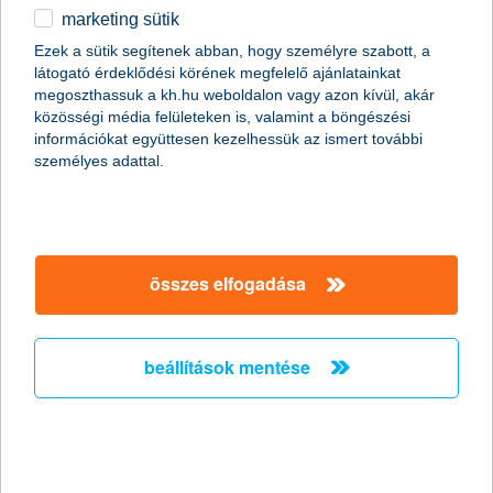
marketing sütik
egyéb
összes cikk megjelenítése
Ezek a sütik segítenek abban, hogy személyre szabott, a
látogató érdeklődési körének megfelelő ajánlatainkat
English
megoszthassuk a kh.hu weboldalon vagy azon kívül, akár
közösségi média felületeken is, valamint a böngészési
információkat együttesen kezelhessük az ismert további
személyes adattal.
összes elfogadása
beállítások mentése
kisgyermekes utazás
2015. december 30. - Vitathatatlan tény, hogy az utazás
legnagyobb kihívása a család legkisebb tagja, aki