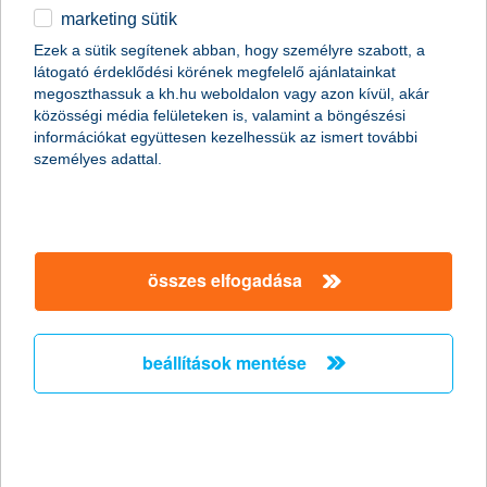
marketing sütik
egyéb
összes cikk megjelenítése
Ezek a sütik segítenek abban, hogy személyre szabott, a
látogató érdeklődési körének megfelelő ajánlatainkat
English
megoszthassuk a kh.hu weboldalon vagy azon kívül, akár
közösségi média felületeken is, valamint a böngészési
információkat együttesen kezelhessük az ismert további
személyes adattal.
összes elfogadása
beállítások mentése
autóbalesetem volt, mit tegyek?
2018. november 22. - Autóbaleset bárkivel történhet, ezért jó,
ha előre felkészülünk arra, hogy ilyen esetben mi a teendő.