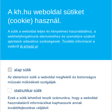
A kh.hu weboldal sütiket
(cookie) használ.
hasznos biztosítási
A sütik a weboldal teljes és kényelmes használatához, a
tippek
webhelyforgalmunk elemzéséhez és személyre szabott
ajánlatok adásához szükségesek. További információ a
sütikről
itt érhető el
.
hitelek
találd meg könnyedén, ami Neked szól
napi pénzügyek
alap sütik
Az idetartozó sütik a weboldal megfelelő és biztonságos
élethelyzet kiválasztása
megtakarítások
műszaki működését szolgálják.
statisztikai sütik
biztosítások
termék kategória kiválasztása
Ezek a sütik lehetővé teszik számunkra, hogy a weboldal
használatáról információkat kaphassunk annak
digitális bankolás
továbbfejlesztése céljából.