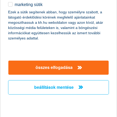
marketing sütik
egyéb
Ezek a sütik segítenek abban, hogy személyre szabott, a
látogató érdeklődési körének megfelelő ajánlatainkat
English
megoszthassuk a kh.hu weboldalon vagy azon kívül, akár
content-marketing.no-results-were-found
közösségi média felületeken is, valamint a böngészési
információkat együttesen kezelhessük az ismert további
személyes adattal.
társaságunk
társaságunk megnyitása
összes elfogadása
hasznos információk
rólunk
hasznos információk megnyitása
cégcsoport
ügyfélvédelem
pénzügyi tippek
kapcsolat
beállítások mentése
ügyfélvédelem megnyitása
K&H fejlesztői portál
jogi nyilatkozat
feltételek és kondíciók
fizetési moratórium
biztonságos online fizetés
adatvédelem
feltételek és kondíciók megnyitása
panaszkezelés
fenntarthatósággal kapcsolatos közzétételek
kövess minket!
cookie szabályzat
hirdetmények / díjjegyzékek
gyűjtőszámlahitel információk
pénzmosás megelőzés, FATCA, CRS