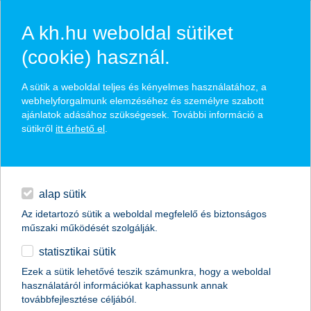
A kh.hu weboldal sütiket
(cookie) használ.
hasznos pénzügyi tippek
A sütik a weboldal teljes és kényelmes használatához, a
webhelyforgalmunk elemzéséhez és személyre szabott
ajánlatok adásához szükségesek. További információ a
sütikről
itt érhető el
.
találd meg könnyedén, ami Neked szól
hitelek
napi pénzügyek
élethelyzet kiválasztása
alap sütik
Az idetartozó sütik a weboldal megfelelő és biztonságos
megtakarítások
műszaki működését szolgálják.
termék kategória kiválasztása
statisztikai sütik
biztosítások
Ezek a sütik lehetővé teszik számunkra, hogy a weboldal
használatáról információkat kaphassunk annak
digitális bankolás
továbbfejlesztése céljából.
összes cikk megjelenítése