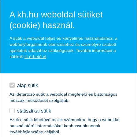
A kh.hu weboldal sütiket
(cookie) használ.
hasznos pénzügyi tippek
A sütik a weboldal teljes és kényelmes használatához, a
webhelyforgalmunk elemzéséhez és személyre szabott
ajánlatok adásához szükségesek. További információ a
sütikről
itt érhető el
.
találd meg könnyedén, ami Neked szól
hitelek
napi pénzügyek
élethelyzet kiválasztása
alap sütik
Az idetartozó sütik a weboldal megfelelő és biztonságos
megtakarítások
műszaki működését szolgálják.
termék kategória kiválasztása
statisztikai sütik
biztosítások
Ezek a sütik lehetővé teszik számunkra, hogy a weboldal
használatáról információkat kaphassunk annak
digitális bankolás
továbbfejlesztése céljából.
összes cikk megjelenítése