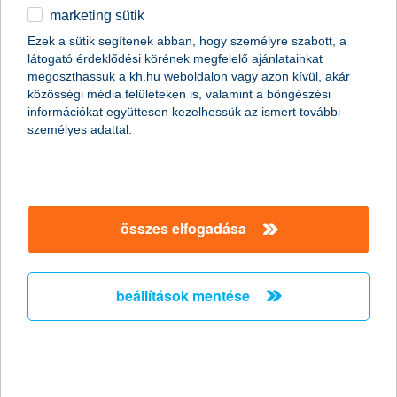
marketing sütik
egyéb
Ezek a sütik segítenek abban, hogy személyre szabott, a
látogató érdeklődési körének megfelelő ajánlatainkat
English
megoszthassuk a kh.hu weboldalon vagy azon kívül, akár
közösségi média felületeken is, valamint a böngészési
információkat együttesen kezelhessük az ismert további
személyes adattal.
összes elfogadása
Nyaralás okosan: így védd a pénzed és az
adataid útközben
beállítások mentése
2026. július 19. - Így védd pénzedet és adataidat nyaralás
alatt, hogy a vakáció valóban a pihenésről szóljon.