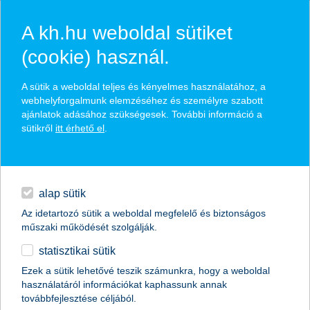
A kh.hu weboldal sütiket
(cookie) használ.
hasznos biztosítási
A sütik a weboldal teljes és kényelmes használatához, a
tippek
webhelyforgalmunk elemzéséhez és személyre szabott
ajánlatok adásához szükségesek. További információ a
sütikről
itt érhető el
.
hitelek
találd meg könnyedén, ami Neked szól
napi pénzügyek
alap sütik
Az idetartozó sütik a weboldal megfelelő és biztonságos
élethelyzet kiválasztása
megtakarítások
műszaki működését szolgálják.
statisztikai sütik
biztosítások
termék kategória kiválasztása
Ezek a sütik lehetővé teszik számunkra, hogy a weboldal
használatáról információkat kaphassunk annak
digitális bankolás
továbbfejlesztése céljából.