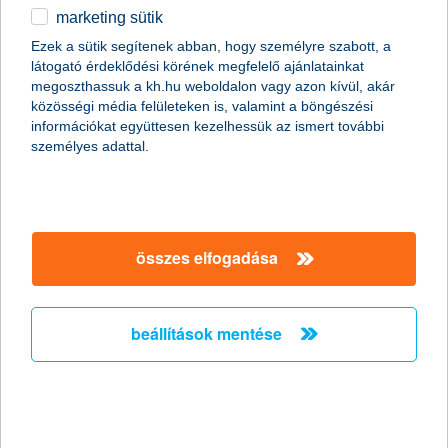
marketing sütik
egyéb
összes cikk megjelenítése
Ezek a sütik segítenek abban, hogy személyre szabott, a
látogató érdeklődési körének megfelelő ajánlatainkat
English
megoszthassuk a kh.hu weboldalon vagy azon kívül, akár
közösségi média felületeken is, valamint a böngészési
információkat együttesen kezelhessük az ismert további
személyes adattal.
összes elfogadása
beállítások mentése
tippek a házipor-atka kiiktatására
2015. szeptember 28. - Az egyik leggyakoribb allergén ma a
házipor-atka: ez az egyik tényező, amely növeli az allergia és