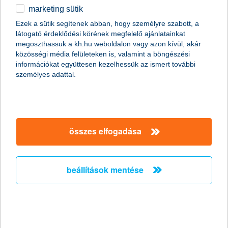
marketing sütik
egyéb
összes cikk megjelenítése
Ezek a sütik segítenek abban, hogy személyre szabott, a
látogató érdeklődési körének megfelelő ajánlatainkat
English
megoszthassuk a kh.hu weboldalon vagy azon kívül, akár
közösségi média felületeken is, valamint a böngészési
információkat együttesen kezelhessük az ismert további
content-marketing.no-results-were-found
személyes adattal.
társaságunk
összes elfogadása
társaságunk megnyitása
hasznos információk
rólunk
beállítások mentése
hasznos információk megnyitása
cégcsoport
ügyfélvédelem
pénzügyi tippek
kapcsolat
ügyfélvédelem megnyitása
K&H fejlesztői portál
jogi nyilatkozat
feltételek és kondíciók
fizetési moratórium
biztonságos online fizetés
adatvédelem
feltételek és kondíciók megnyitása
panaszkezelés