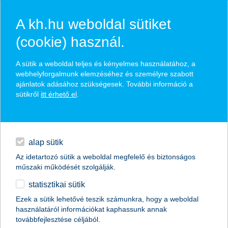
A kh.hu weboldal sütiket
(cookie) használ.
hasznos biztosítási
A sütik a weboldal teljes és kényelmes használatához, a
tippek
webhelyforgalmunk elemzéséhez és személyre szabott
ajánlatok adásához szükségesek. További információ a
sütikről
itt érhető el
.
hitelek
találd meg könnyedén, ami Neked szól
napi pénzügyek
alap sütik
Az idetartozó sütik a weboldal megfelelő és biztonságos
élethelyzet kiválasztása
megtakarítások
műszaki működését szolgálják.
statisztikai sütik
biztosítások
termék kategória kiválasztása
Ezek a sütik lehetővé teszik számunkra, hogy a weboldal
használatáról információkat kaphassunk annak
digitális bankolás
továbbfejlesztése céljából.