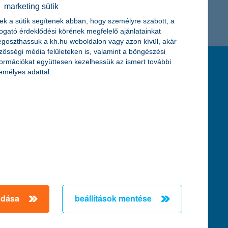
marketing sütik
K&H token megújítás
Digitális Állampolgárság Program
ek a sütik segítenek abban, hogy személyre szabott, a
togató érdeklődési körének megfelelő ajánlatainkat
goszthassuk a kh.hu weboldalon vagy azon kívül, akár
zösségi média felületeken is, valamint a böngészési
formációkat együttesen kezelhessük az ismert további
feltételek és kondíciók
emélyes adattal.
hirdetmények / díjjegyzékek
általános szerződési feltételek
üzletszabályzat
se
aktuális, MNB által közzétett BUBOR értékek
kifejezéseket ismertető fogalomtár a fizetési
számlához
zat
dezése
adása
beállítások mentése
örténő