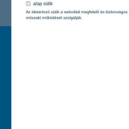
K&H Minősített Fogyasztóbarát
alap sütik
Otthonbiztosítás (MFO)
bankváltás
K&H virtuális
Az idetartozó sütik a weboldal megfelelő és biztonságos
műszaki működését szolgálják.
ügyfélajánló program
új ügyfél vagyok
társaságunk
hasznos info
lakossági & vállalkozói számlacsomag együtt
rólunk
pénzügyi tippek
cégcsoport
K&H fejlesztői po
kapcsolat
biztonságos onli
jogi nyilatkozat
fenntarthatóságg
adatvédelem
pénzmosás mege
cookie szabályzat
díjfizetési kisoko
karrier
deviza átutalás
akadálymentesítési nyilatkozat
címletváltással 
szolgáltatások fogyatékossággal élőknek
direktbiztosításo
közzétételek, felügyeleti határozatok
befektetővédelmi