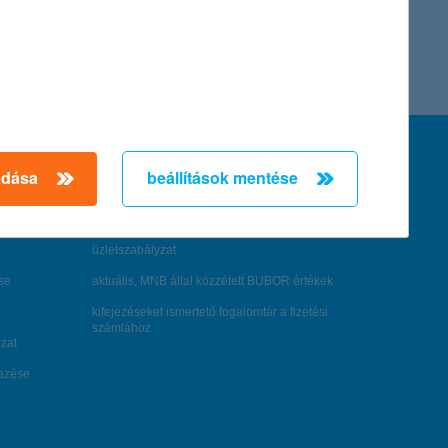
← Első
Előző
Következő
utolsó →
feltételek és kondíciók
adása
beállítások mentése
hirdetmények / díjjegyzékek
általános szerződési feltételek
üzletszabályzat
se
aktuális, MNB által közzétett BUBOR értékek
kifejezéseket ismertető fogalomtár a fizetési
számlához
zat
dezése