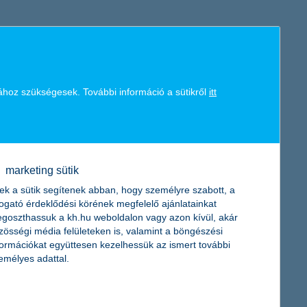
K&H token megújítás
Digitális Állampolgárság Program
ához szükségesek. További információ a sütikről
itt
marketing sütik
ek a sütik segítenek abban, hogy személyre szabott, a
togató érdeklődési körének megfelelő ajánlatainkat
goszthassuk a kh.hu weboldalon vagy azon kívül, akár
zösségi média felületeken is, valamint a böngészési
formációkat együttesen kezelhessük az ismert további
emélyes adattal.