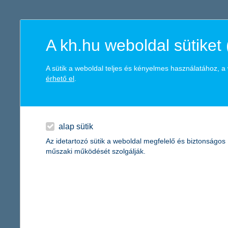
K&H Minősített Fogyasztóbarát
Otthonbiztosítás (MFO)
bankváltás
K&H virtuális
ügyfélajánló program
A kh.hu weboldal sütiket 
új ügyfél vagyok
A sütik a weboldal teljes és kényelmes használatához, 
lakossági & vállalkozói számlacsomag együtt
érhető el
.
alap sütik
Az idetartozó sütik a weboldal megfelelő és biztonságos
műszaki működését szolgálják.