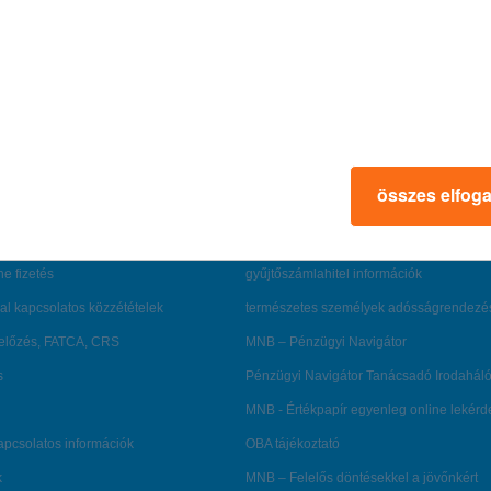
érdekel a cikk
rmációk
ügyfélvédelem
összes elfog
fizetési moratórium
rtál
panaszkezelés
ne fizetés
gyűjtőszámlahitel információk
al kapcsolatos közzétételek
természetes személyek adósságrendezé
lőzés, FATCA, CRS
MNB – Pénzügyi Navigátor
s
Pénzügyi Navigátor Tanácsadó Irodaháló
MNB - Értékpapír egyenleg online lekér
kapcsolatos információk
OBA tájékoztató
k
MNB – Felelős döntésekkel a jövőnkért