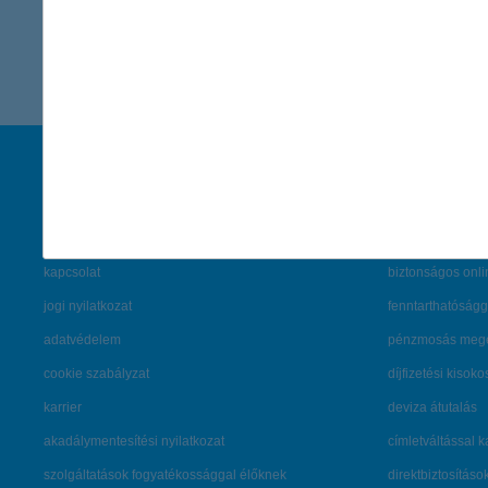
41 - 41 / 41 tétel megjelenítése.
társaságunk
hasznos info
rólunk
pénzügyi tippek
cégcsoport
K&H fejlesztői po
kapcsolat
biztonságos onli
jogi nyilatkozat
fenntarthatóságg
adatvédelem
pénzmosás mege
cookie szabályzat
díjfizetési kisoko
karrier
deviza átutalás
akadálymentesítési nyilatkozat
címletváltással 
szolgáltatások fogyatékossággal élőknek
direktbiztosításo