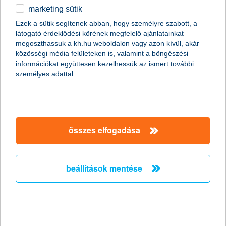
marketing sütik
egyéb
Ezek a sütik segítenek abban, hogy személyre szabott, a
látogató érdeklődési körének megfelelő ajánlatainkat
English
megoszthassuk a kh.hu weboldalon vagy azon kívül, akár
közösségi média felületeken is, valamint a böngészési
információkat együttesen kezelhessük az ismert további
személyes adattal.
összes elfogadása
külföldi webáruházból rendelsz? Erre kell
figyelned!
beállítások mentése
2017. december 01. - Manapság már egyre több olyan
kereskedő van, aki csak webáruházat üzemeltet, valóságos
bolttal nem is rendelkezik.