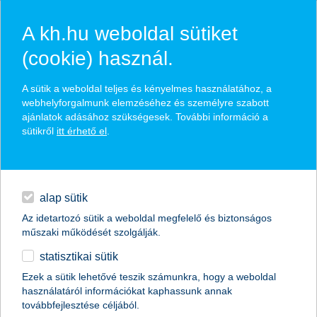
A kh.hu weboldal sütiket
(cookie) használ.
hasznos pénzügyi tippek
A sütik a weboldal teljes és kényelmes használatához, a
webhelyforgalmunk elemzéséhez és személyre szabott
ajánlatok adásához szükségesek. További információ a
sütikről
itt érhető el
.
találd meg könnyedén, ami Neked szól
hitelek
napi pénzügyek
élethelyzet kiválasztása
alap sütik
Az idetartozó sütik a weboldal megfelelő és biztonságos
megtakarítások
műszaki működését szolgálják.
termék kategória kiválasztása
statisztikai sütik
biztosítások
Ezek a sütik lehetővé teszik számunkra, hogy a weboldal
használatáról információkat kaphassunk annak
digitális bankolás
továbbfejlesztése céljából.
összes cikk megjelenítése