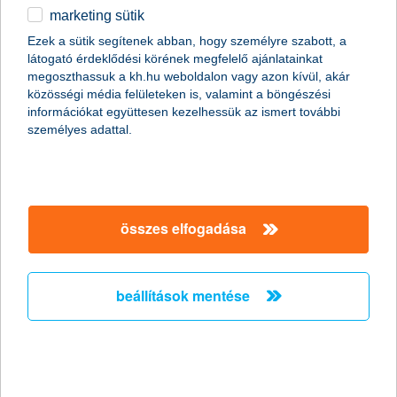
marketing sütik
egyéb
összes cikk megjelenítése
Ezek a sütik segítenek abban, hogy személyre szabott, a
látogató érdeklődési körének megfelelő ajánlatainkat
English
megoszthassuk a kh.hu weboldalon vagy azon kívül, akár
közösségi média felületeken is, valamint a böngészési
információkat együttesen kezelhessük az ismert további
személyes adattal.
összes elfogadása
beállítások mentése
négyévszakos autógumi: venni vagy nem
venni?
2020. március 05. - Kinek és milyen helyzetekben éri meg
négyévszakos autógumit venni? Erre keressük most a