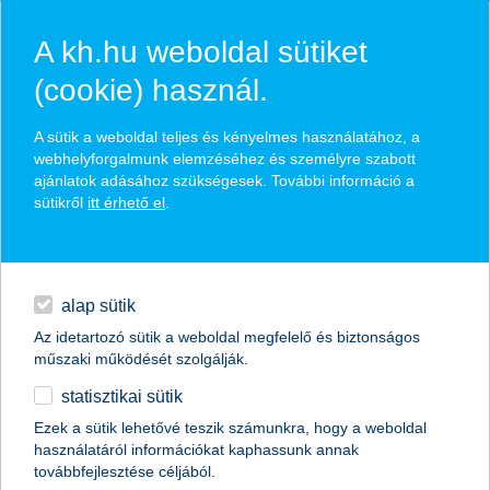
A kh.hu weboldal sütiket
(cookie) használ.
hasznos biztosítási
A sütik a weboldal teljes és kényelmes használatához, a
tippek
webhelyforgalmunk elemzéséhez és személyre szabott
ajánlatok adásához szükségesek. További információ a
sütikről
itt érhető el
.
hitelek
találd meg könnyedén, ami Neked szól
napi pénzügyek
alap sütik
Az idetartozó sütik a weboldal megfelelő és biztonságos
élethelyzet kiválasztása
megtakarítások
műszaki működését szolgálják.
statisztikai sütik
biztosítások
termék kategória kiválasztása
Ezek a sütik lehetővé teszik számunkra, hogy a weboldal
használatáról információkat kaphassunk annak
digitális bankolás
továbbfejlesztése céljából.