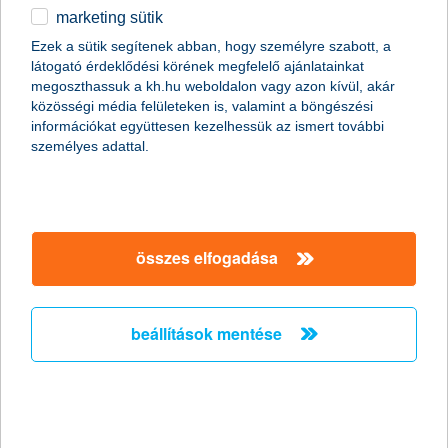
marketing sütik
egyéb
összes cikk megjelenítése
Ezek a sütik segítenek abban, hogy személyre szabott, a
látogató érdeklődési körének megfelelő ajánlatainkat
English
megoszthassuk a kh.hu weboldalon vagy azon kívül, akár
közösségi média felületeken is, valamint a böngészési
információkat együttesen kezelhessük az ismert további
content-marketing.no-results-were-found
személyes adattal.
társaságunk
összes elfogadása
társaságunk megnyitása
hasznos információk
rólunk
beállítások mentése
hasznos információk megnyitása
cégcsoport
ügyfélvédelem
pénzügyi tippek
kapcsolat
ügyfélvédelem megnyitása
K&H fejlesztői portál
jogi nyilatkozat
feltételek és kondíciók
fizetési moratórium
biztonságos online fizetés
adatvédelem
feltételek és kondíciók megnyitása
panaszkezelés