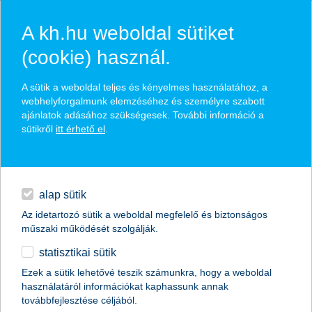
A kh.hu weboldal sütiket
(cookie) használ.
hasznos biztosítási
A sütik a weboldal teljes és kényelmes használatához, a
tippek
webhelyforgalmunk elemzéséhez és személyre szabott
ajánlatok adásához szükségesek. További információ a
sütikről
itt érhető el
.
hitelek
találd meg könnyedén, ami Neked szól
napi pénzügyek
alap sütik
Az idetartozó sütik a weboldal megfelelő és biztonságos
élethelyzet kiválasztása
megtakarítások
műszaki működését szolgálják.
statisztikai sütik
biztosítások
termék kategória kiválasztása
Ezek a sütik lehetővé teszik számunkra, hogy a weboldal
használatáról információkat kaphassunk annak
digitális bankolás
továbbfejlesztése céljából.