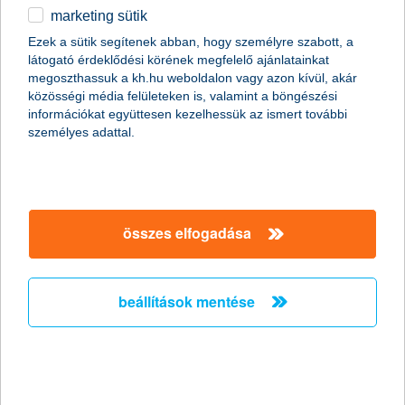
marketing sütik
egyéb
Ezek a sütik segítenek abban, hogy személyre szabott, a
látogató érdeklődési körének megfelelő ajánlatainkat
English
megoszthassuk a kh.hu weboldalon vagy azon kívül, akár
content-marketing.no-results-were-found
közösségi média felületeken is, valamint a böngészési
információkat együttesen kezelhessük az ismert további
személyes adattal.
társaságunk
társaságunk megnyitása
összes elfogadása
hasznos információk
rólunk
hasznos információk megnyitása
cégcsoport
ügyfélvédelem
pénzügyi tippek
kapcsolat
beállítások mentése
ügyfélvédelem megnyitása
K&H fejlesztői portál
jogi nyilatkozat
feltételek és kondíciók
fizetési moratórium
biztonságos online fizetés
adatvédelem
feltételek és kondíciók megnyitása
panaszkezelés
fenntarthatósággal kapcsolatos közzétételek
kövess minket!
cookie szabályzat
hirdetmények / díjjegyzékek
gyűjtőszámlahitel információk
pénzmosás megelőzés, FATCA, CRS