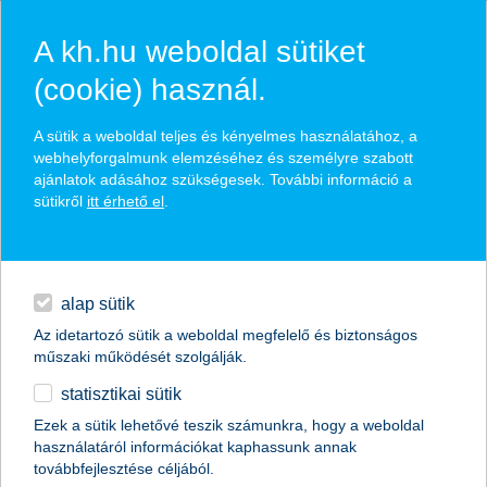
A kh.hu weboldal sütiket
(cookie) használ.
hasznos pénzügyi tippek
A sütik a weboldal teljes és kényelmes használatához, a
webhelyforgalmunk elemzéséhez és személyre szabott
ajánlatok adásához szükségesek. További információ a
sütikről
itt érhető el
.
találd meg könnyedén, ami Neked szól
hitelek
napi pénzügyek
élethelyzet kiválasztása
alap sütik
Az idetartozó sütik a weboldal megfelelő és biztonságos
megtakarítások
műszaki működését szolgálják.
termék kategória kiválasztása
statisztikai sütik
biztosítások
Ezek a sütik lehetővé teszik számunkra, hogy a weboldal
használatáról információkat kaphassunk annak
digitális bankolás
továbbfejlesztése céljából.
összes cikk megjelenítése