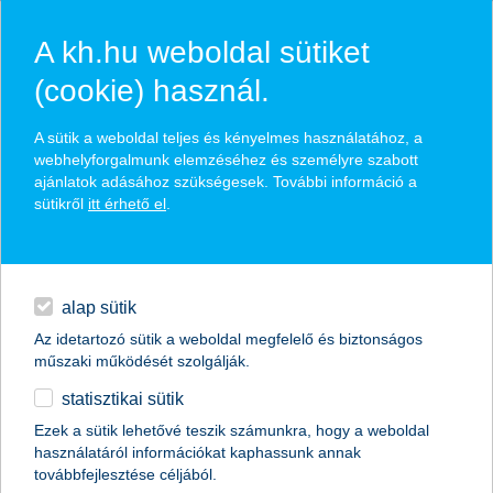
A kh.hu weboldal sütiket
(cookie) használ.
hasznos pénzügyi tippek
A sütik a weboldal teljes és kényelmes használatához, a
webhelyforgalmunk elemzéséhez és személyre szabott
ajánlatok adásához szükségesek. További információ a
sütikről
itt érhető el
.
találd meg könnyedén, ami Neked szól
hitelek
napi pénzügyek
élethelyzet kiválasztása
alap sütik
Az idetartozó sütik a weboldal megfelelő és biztonságos
megtakarítások
műszaki működését szolgálják.
termék kategória kiválasztása
statisztikai sütik
biztosítások
Ezek a sütik lehetővé teszik számunkra, hogy a weboldal
használatáról információkat kaphassunk annak
digitális bankolás
továbbfejlesztése céljából.
összes cikk megjelenítése