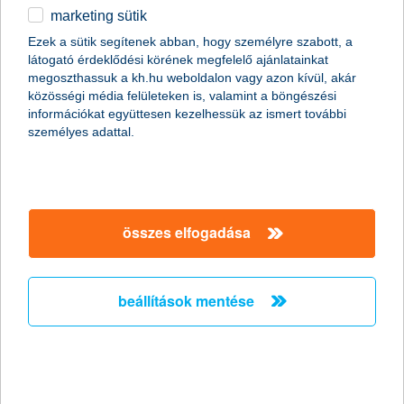
marketing sütik
egyéb
Ezek a sütik segítenek abban, hogy személyre szabott, a
látogató érdeklődési körének megfelelő ajánlatainkat
English
megoszthassuk a kh.hu weboldalon vagy azon kívül, akár
content-marketing.no-results-were-found
közösségi média felületeken is, valamint a böngészési
információkat együttesen kezelhessük az ismert további
személyes adattal.
társaságunk
társaságunk megnyitása
összes elfogadása
hasznos információk
rólunk
hasznos információk megnyitása
cégcsoport
ügyfélvédelem
pénzügyi tippek
kapcsolat
beállítások mentése
ügyfélvédelem megnyitása
K&H fejlesztői portál
jogi nyilatkozat
feltételek és kondíciók
fizetési moratórium
biztonságos online fizetés
adatvédelem
feltételek és kondíciók megnyitása
panaszkezelés
fenntarthatósággal kapcsolatos közzétételek
kövess minket!
cookie szabályzat
hirdetmények / díjjegyzékek
gyűjtőszámlahitel információk
pénzmosás megelőzés, FATCA, CRS