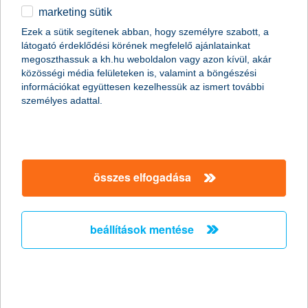
marketing sütik
egyéb
Ezek a sütik segítenek abban, hogy személyre szabott, a
látogató érdeklődési körének megfelelő ajánlatainkat
English
megoszthassuk a kh.hu weboldalon vagy azon kívül, akár
content-marketing.no-results-were-found
közösségi média felületeken is, valamint a böngészési
információkat együttesen kezelhessük az ismert további
személyes adattal.
társaságunk
társaságunk megnyitása
összes elfogadása
hasznos információk
rólunk
hasznos információk megnyitása
cégcsoport
ügyfélvédelem
pénzügyi tippek
kapcsolat
beállítások mentése
ügyfélvédelem megnyitása
K&H fejlesztői portál
jogi nyilatkozat
feltételek és kondíciók
fizetési moratórium
biztonságos online fizetés
adatvédelem
feltételek és kondíciók megnyitása
panaszkezelés
fenntarthatósággal kapcsolatos közzétételek
kövess minket!
cookie szabályzat
hirdetmények / díjjegyzékek
gyűjtőszámlahitel információk
pénzmosás megelőzés, FATCA, CRS