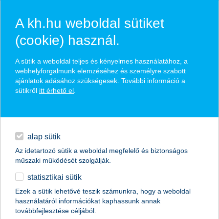
A kh.hu weboldal sütiket
(cookie) használ.
hasznos pénzügyi tippek
A sütik a weboldal teljes és kényelmes használatához, a
webhelyforgalmunk elemzéséhez és személyre szabott
ajánlatok adásához szükségesek. További információ a
sütikről
itt érhető el
.
találd meg könnyedén, ami Neked szól
hitelek
napi pénzügyek
élethelyzet kiválasztása
alap sütik
Az idetartozó sütik a weboldal megfelelő és biztonságos
megtakarítások
műszaki működését szolgálják.
termék kategória kiválasztása
statisztikai sütik
biztosítások
Ezek a sütik lehetővé teszik számunkra, hogy a weboldal
használatáról információkat kaphassunk annak
digitális bankolás
továbbfejlesztése céljából.
összes cikk megjelenítése