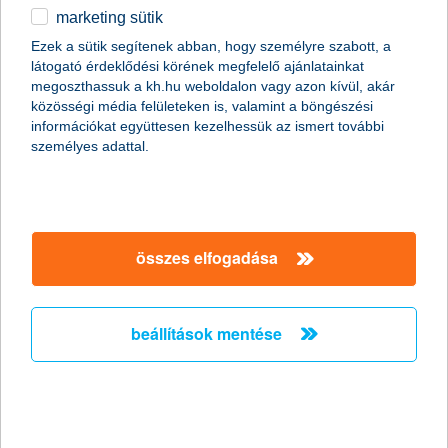
marketing sütik
egyéb
Ezek a sütik segítenek abban, hogy személyre szabott, a
látogató érdeklődési körének megfelelő ajánlatainkat
English
megoszthassuk a kh.hu weboldalon vagy azon kívül, akár
content-marketing.no-results-were-found
közösségi média felületeken is, valamint a böngészési
információkat együttesen kezelhessük az ismert további
személyes adattal.
társaságunk
társaságunk megnyitása
összes elfogadása
hasznos információk
rólunk
hasznos információk megnyitása
cégcsoport
ügyfélvédelem
pénzügyi tippek
kapcsolat
beállítások mentése
ügyfélvédelem megnyitása
K&H fejlesztői portál
jogi nyilatkozat
feltételek és kondíciók
fizetési moratórium
biztonságos online fizetés
adatvédelem
feltételek és kondíciók megnyitása
panaszkezelés
fenntarthatósággal kapcsolatos közzétételek
kövess minket!
cookie szabályzat
hirdetmények / díjjegyzékek
gyűjtőszámlahitel információk
pénzmosás megelőzés, FATCA, CRS