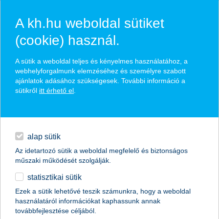
A kh.hu weboldal sütiket
(cookie) használ.
hasznos pénzügyi tippek
A sütik a weboldal teljes és kényelmes használatához, a
webhelyforgalmunk elemzéséhez és személyre szabott
ajánlatok adásához szükségesek. További információ a
sütikről
itt érhető el
.
találd meg könnyedén, ami Neked szól
hitelek
napi pénzügyek
élethelyzet kiválasztása
alap sütik
Az idetartozó sütik a weboldal megfelelő és biztonságos
megtakarítások
műszaki működését szolgálják.
termék kategória kiválasztása
statisztikai sütik
biztosítások
Ezek a sütik lehetővé teszik számunkra, hogy a weboldal
használatáról információkat kaphassunk annak
digitális bankolás
továbbfejlesztése céljából.
összes cikk megjelenítése