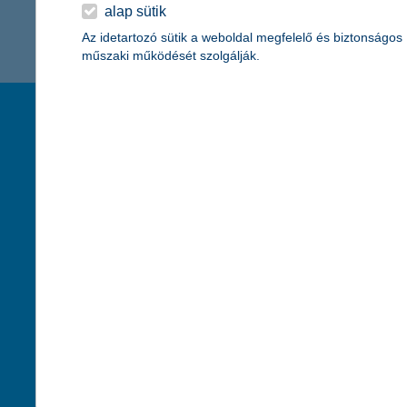
K&H Minősített Fogyasztóbarát
alap sütik
Otthonbiztosítás (MFO)
bankváltás
K&H virtuális
Az idetartozó sütik a weboldal megfelelő és biztonságos
műszaki működését szolgálják.
ügyfélajánló program
új ügyfél vagyok
társaságunk
hasznos info
lakossági & vállalkozói számlacsomag együtt
rólunk
pénzügyi tippek
cégcsoport
K&H fejlesztői po
kapcsolat
biztonságos onli
jogi nyilatkozat
fenntarthatóságg
adatvédelem
pénzmosás mege
cookie szabályzat
díjfizetési kisoko
karrier
deviza átutalás
akadálymentesítési nyilatkozat
címletváltással 
szolgáltatások fogyatékossággal élőknek
direktbiztosításo
közzétételek, felügyeleti határozatok
befektetővédelmi