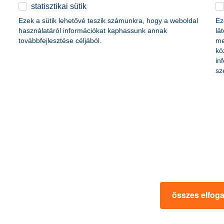
életbiztosítási csomag
statisztikai sütik
content-marketing.no-results-were-found
 betéti kártya
Ezek a sütik lehetővé teszik számunkra, hogy a weboldal
Ez
K&H babaváró hitelhez
kapcsolódó csoportos
használatáról információkat kaphassunk annak
lá
hitelfedezeti életbiztosítás
továbbfejlesztése céljából.
me
kö
in
rmációk
ügyfélvédelem
sz
fizetési moratórium
rtál
panaszkezelés
ne fizetés
gyűjtőszámlahitel információk
al kapcsolatos közzétételek
természetes személyek adósságrendezé
lőzés, FATCA, CRS
MNB – Pénzügyi Navigátor
s
Pénzügyi Navigátor Tanácsadó Irodaháló
MNB - Értékpapír egyenleg online lekér
kapcsolatos információk
OBA tájékoztató
összes elfog
k
MNB – Felelős döntésekkel a jövőnkért
 termék tájékoztatók
előzetes tájékoztatás elektronikus úton t