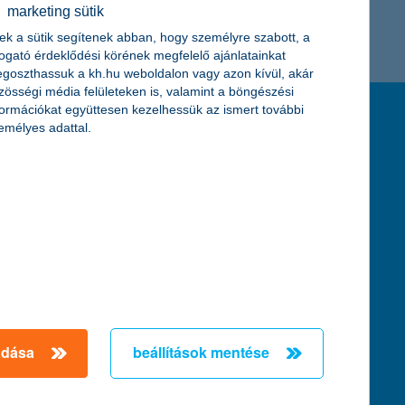
marketing sütik
K&H token megújítás
Digitális Állampolgárság Program
ek a sütik segítenek abban, hogy személyre szabott, a
togató érdeklődési körének megfelelő ajánlatainkat
goszthassuk a kh.hu weboldalon vagy azon kívül, akár
zösségi média felületeken is, valamint a böngészési
formációkat együttesen kezelhessük az ismert további
feltételek és kondíciók
emélyes adattal.
hirdetmények / díjjegyzékek
általános szerződési feltételek
üzletszabályzat
se
aktuális, MNB által közzétett BUBOR értékek
kifejezéseket ismertető fogalomtár a fizetési
számlához
zat
dezése
adása
beállítások mentése
örténő