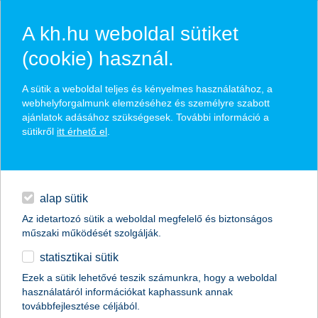
A kh.hu weboldal sütiket
(cookie) használ.
hasznos pénzügyi tippek
A sütik a weboldal teljes és kényelmes használatához, a
webhelyforgalmunk elemzéséhez és személyre szabott
ajánlatok adásához szükségesek. További információ a
sütikről
itt érhető el
.
találd meg könnyedén, ami Neked szól
hitelek
napi pénzügyek
élethelyzet kiválasztása
alap sütik
Az idetartozó sütik a weboldal megfelelő és biztonságos
megtakarítások
műszaki működését szolgálják.
termék kategória kiválasztása
statisztikai sütik
biztosítások
Ezek a sütik lehetővé teszik számunkra, hogy a weboldal
használatáról információkat kaphassunk annak
digitális bankolás
továbbfejlesztése céljából.
összes cikk megjelenítése