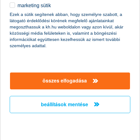
marketing sütik
egyéb
Ezek a sütik segítenek abban, hogy személyre szabott, a
látogató érdeklődési körének megfelelő ajánlatainkat
English
megoszthassuk a kh.hu weboldalon vagy azon kívül, akár
content-marketing.no-results-were-found
közösségi média felületeken is, valamint a böngészési
információkat együttesen kezelhessük az ismert további
személyes adattal.
társaságunk
társaságunk megnyitása
összes elfogadása
hasznos információk
rólunk
hasznos információk megnyitása
cégcsoport
ügyfélvédelem
pénzügyi tippek
kapcsolat
beállítások mentése
ügyfélvédelem megnyitása
K&H fejlesztői portál
jogi nyilatkozat
feltételek és kondíciók
fizetési moratórium
biztonságos online fizetés
adatvédelem
feltételek és kondíciók megnyitása
panaszkezelés
fenntarthatósággal kapcsolatos közzétételek
kövess minket!
cookie szabályzat
hirdetmények / díjjegyzékek
gyűjtőszámlahitel információk
pénzmosás megelőzés, FATCA, CRS