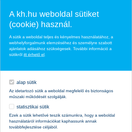
A kh.hu weboldal sütiket
(cookie) használ.
hasznos pénzügyi tippek
A sütik a weboldal teljes és kényelmes használatához, a
webhelyforgalmunk elemzéséhez és személyre szabott
ajánlatok adásához szükségesek. További információ a
sütikről
itt érhető el
.
találd meg könnyedén, ami Neked szól
hitelek
napi pénzügyek
élethelyzet kiválasztása
alap sütik
Az idetartozó sütik a weboldal megfelelő és biztonságos
megtakarítások
műszaki működését szolgálják.
termék kategória kiválasztása
statisztikai sütik
biztosítások
Ezek a sütik lehetővé teszik számunkra, hogy a weboldal
használatáról információkat kaphassunk annak
digitális bankolás
továbbfejlesztése céljából.
összes cikk megjelenítése