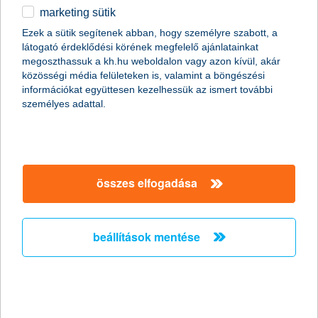
marketing sütik
egyéb
Ezek a sütik segítenek abban, hogy személyre szabott, a
látogató érdeklődési körének megfelelő ajánlatainkat
English
megoszthassuk a kh.hu weboldalon vagy azon kívül, akár
content-marketing.no-results-were-found
közösségi média felületeken is, valamint a böngészési
információkat együttesen kezelhessük az ismert további
személyes adattal.
társaságunk
társaságunk megnyitása
összes elfogadása
hasznos információk
rólunk
hasznos információk megnyitása
cégcsoport
ügyfélvédelem
pénzügyi tippek
kapcsolat
beállítások mentése
ügyfélvédelem megnyitása
K&H fejlesztői portál
jogi nyilatkozat
feltételek és kondíciók
fizetési moratórium
biztonságos online fizetés
adatvédelem
feltételek és kondíciók megnyitása
panaszkezelés
fenntarthatósággal kapcsolatos közzétételek
kövess minket!
cookie szabályzat
hirdetmények / díjjegyzékek
gyűjtőszámlahitel információk
pénzmosás megelőzés, FATCA, CRS