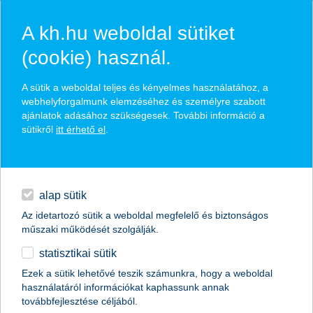
A kh.hu weboldal sütiket
(cookie) használ.
hasznos pénzügyi tippek
A sütik a weboldal teljes és kényelmes használatához, a
webhelyforgalmunk elemzéséhez és személyre szabott
ajánlatok adásához szükségesek. További információ a
sütikről
itt érhető el
.
találd meg könnyedén, ami Neked szól
hitelek
napi pénzügyek
élethelyzet kiválasztása
alap sütik
Az idetartozó sütik a weboldal megfelelő és biztonságos
megtakarítások
műszaki működését szolgálják.
termék kategória kiválasztása
statisztikai sütik
biztosítások
Ezek a sütik lehetővé teszik számunkra, hogy a weboldal
használatáról információkat kaphassunk annak
digitális bankolás
továbbfejlesztése céljából.
összes cikk megjelenítése