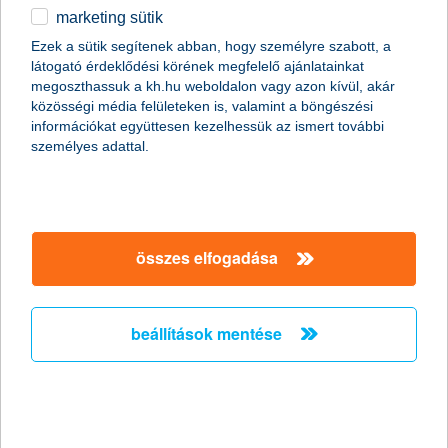
marketing sütik
egyéb
Ezek a sütik segítenek abban, hogy személyre szabott, a
látogató érdeklődési körének megfelelő ajánlatainkat
English
megoszthassuk a kh.hu weboldalon vagy azon kívül, akár
content-marketing.no-results-were-found
közösségi média felületeken is, valamint a böngészési
információkat együttesen kezelhessük az ismert további
személyes adattal.
társaságunk
társaságunk megnyitása
összes elfogadása
hasznos információk
rólunk
hasznos információk megnyitása
cégcsoport
ügyfélvédelem
pénzügyi tippek
kapcsolat
beállítások mentése
ügyfélvédelem megnyitása
K&H fejlesztői portál
jogi nyilatkozat
feltételek és kondíciók
fizetési moratórium
biztonságos online fizetés
adatvédelem
feltételek és kondíciók megnyitása
panaszkezelés
fenntarthatósággal kapcsolatos közzétételek
kövess minket!
cookie szabályzat
hirdetmények / díjjegyzékek
gyűjtőszámlahitel információk
pénzmosás megelőzés, FATCA, CRS