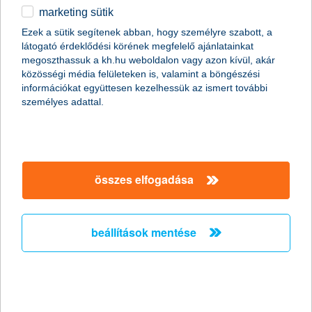
marketing sütik
egyéb
Ezek a sütik segítenek abban, hogy személyre szabott, a
látogató érdeklődési körének megfelelő ajánlatainkat
English
megoszthassuk a kh.hu weboldalon vagy azon kívül, akár
content-marketing.no-results-were-found
közösségi média felületeken is, valamint a böngészési
információkat együttesen kezelhessük az ismert további
személyes adattal.
társaságunk
társaságunk megnyitása
összes elfogadása
hasznos információk
rólunk
hasznos információk megnyitása
cégcsoport
ügyfélvédelem
pénzügyi tippek
kapcsolat
beállítások mentése
ügyfélvédelem megnyitása
K&H fejlesztői portál
jogi nyilatkozat
feltételek és kondíciók
fizetési moratórium
biztonságos online fizetés
adatvédelem
feltételek és kondíciók megnyitása
panaszkezelés
fenntarthatósággal kapcsolatos közzétételek
kövess minket!
cookie szabályzat
hirdetmények / díjjegyzékek
gyűjtőszámlahitel információk
pénzmosás megelőzés, FATCA, CRS