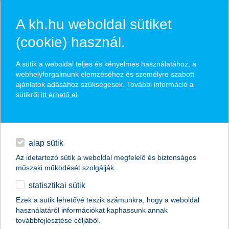
A kh.hu weboldal sütiket
(cookie) használ.
hasznos pénzügyi tippek
A sütik a weboldal teljes és kényelmes használatához, a
webhelyforgalmunk elemzéséhez és személyre szabott
ajánlatok adásához szükségesek. További információ a
sütikről
itt érhető el
.
találd meg könnyedén, ami Neked szól
hitelek
napi pénzügyek
élethelyzet kiválasztása
alap sütik
Az idetartozó sütik a weboldal megfelelő és biztonságos
megtakarítások
műszaki működését szolgálják.
termék kategória kiválasztása
statisztikai sütik
biztosítások
Ezek a sütik lehetővé teszik számunkra, hogy a weboldal
használatáról információkat kaphassunk annak
digitális bankolás
továbbfejlesztése céljából.
összes cikk megjelenítése