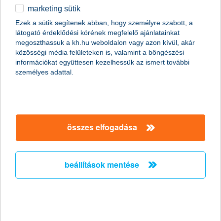
marketing sütik
egyéb
Ezek a sütik segítenek abban, hogy személyre szabott, a
látogató érdeklődési körének megfelelő ajánlatainkat
English
megoszthassuk a kh.hu weboldalon vagy azon kívül, akár
content-marketing.no-results-were-found
közösségi média felületeken is, valamint a böngészési
információkat együttesen kezelhessük az ismert további
személyes adattal.
társaságunk
társaságunk megnyitása
összes elfogadása
hasznos információk
rólunk
hasznos információk megnyitása
cégcsoport
ügyfélvédelem
pénzügyi tippek
kapcsolat
beállítások mentése
ügyfélvédelem megnyitása
K&H fejlesztői portál
jogi nyilatkozat
feltételek és kondíciók
fizetési moratórium
biztonságos online fizetés
adatvédelem
feltételek és kondíciók megnyitása
panaszkezelés
fenntarthatósággal kapcsolatos közzétételek
kövess minket!
cookie szabályzat
hirdetmények / díjjegyzékek
gyűjtőszámlahitel információk
pénzmosás megelőzés, FATCA, CRS