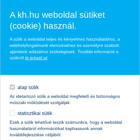
A kh.hu weboldal sütiket
(cookie) használ.
hasznos pénzügyi tippek
A sütik a weboldal teljes és kényelmes használatához, a
webhelyforgalmunk elemzéséhez és személyre szabott
ajánlatok adásához szükségesek. További információ a
sütikről
itt érhető el
.
találd meg könnyedén, ami Neked szól
hitelek
napi pénzügyek
élethelyzet kiválasztása
alap sütik
Az idetartozó sütik a weboldal megfelelő és biztonságos
megtakarítások
műszaki működését szolgálják.
termék kategória kiválasztása
statisztikai sütik
biztosítások
Ezek a sütik lehetővé teszik számunkra, hogy a weboldal
használatáról információkat kaphassunk annak
digitális bankolás
továbbfejlesztése céljából.
összes cikk megjelenítése