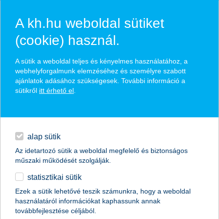
A kh.hu weboldal sütiket
(cookie) használ.
hasznos pénzügyi tippek
A sütik a weboldal teljes és kényelmes használatához, a
webhelyforgalmunk elemzéséhez és személyre szabott
ajánlatok adásához szükségesek. További információ a
sütikről
itt érhető el
.
találd meg könnyedén, ami Neked szól
hitelek
napi pénzügyek
élethelyzet kiválasztása
alap sütik
Az idetartozó sütik a weboldal megfelelő és biztonságos
megtakarítások
műszaki működését szolgálják.
termék kategória kiválasztása
statisztikai sütik
biztosítások
Ezek a sütik lehetővé teszik számunkra, hogy a weboldal
használatáról információkat kaphassunk annak
digitális bankolás
továbbfejlesztése céljából.
összes cikk megjelenítése