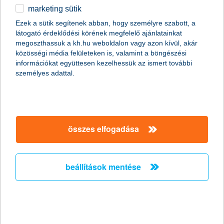
marketing sütik
egyéb
Ezek a sütik segítenek abban, hogy személyre szabott, a
látogató érdeklődési körének megfelelő ajánlatainkat
English
megoszthassuk a kh.hu weboldalon vagy azon kívül, akár
content-marketing.no-results-were-found
közösségi média felületeken is, valamint a böngészési
információkat együttesen kezelhessük az ismert további
személyes adattal.
társaságunk
társaságunk megnyitása
összes elfogadása
hasznos információk
rólunk
hasznos információk megnyitása
cégcsoport
ügyfélvédelem
pénzügyi tippek
kapcsolat
beállítások mentése
ügyfélvédelem megnyitása
K&H fejlesztői portál
jogi nyilatkozat
feltételek és kondíciók
fizetési moratórium
biztonságos online fizetés
adatvédelem
feltételek és kondíciók megnyitása
panaszkezelés
fenntarthatósággal kapcsolatos közzétételek
kövess minket!
cookie szabályzat
hirdetmények / díjjegyzékek
gyűjtőszámlahitel információk
pénzmosás megelőzés, FATCA, CRS