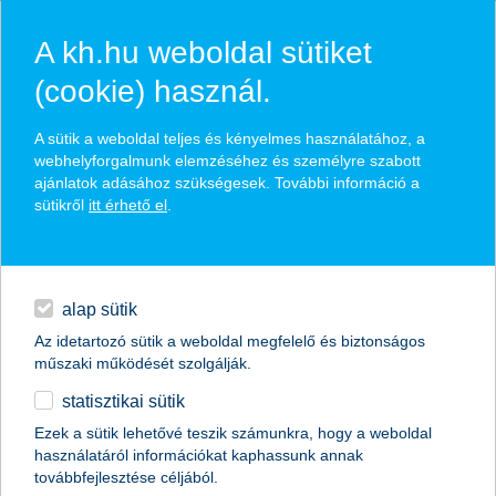
A kh.hu weboldal sütiket
(cookie) használ.
hasznos pénzügyi tippek
A sütik a weboldal teljes és kényelmes használatához, a
webhelyforgalmunk elemzéséhez és személyre szabott
ajánlatok adásához szükségesek. További információ a
sütikről
itt érhető el
.
találd meg könnyedén, ami Neked szól
hitelek
napi pénzügyek
élethelyzet kiválasztása
alap sütik
Az idetartozó sütik a weboldal megfelelő és biztonságos
megtakarítások
műszaki működését szolgálják.
termék kategória kiválasztása
statisztikai sütik
biztosítások
Ezek a sütik lehetővé teszik számunkra, hogy a weboldal
használatáról információkat kaphassunk annak
digitális bankolás
továbbfejlesztése céljából.
összes cikk megjelenítése