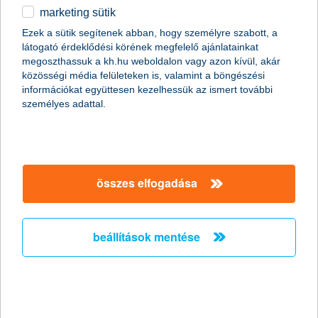
marketing sütik
egyéb
Ezek a sütik segítenek abban, hogy személyre szabott, a
látogató érdeklődési körének megfelelő ajánlatainkat
English
megoszthassuk a kh.hu weboldalon vagy azon kívül, akár
content-marketing.no-results-were-found
közösségi média felületeken is, valamint a böngészési
információkat együttesen kezelhessük az ismert további
személyes adattal.
társaságunk
társaságunk megnyitása
összes elfogadása
hasznos információk
rólunk
hasznos információk megnyitása
cégcsoport
ügyfélvédelem
pénzügyi tippek
kapcsolat
beállítások mentése
ügyfélvédelem megnyitása
K&H fejlesztői portál
jogi nyilatkozat
feltételek és kondíciók
fizetési moratórium
biztonságos online fizetés
adatvédelem
feltételek és kondíciók megnyitása
panaszkezelés
fenntarthatósággal kapcsolatos közzétételek
kövess minket!
cookie szabályzat
hirdetmények / díjjegyzékek
gyűjtőszámlahitel információk
pénzmosás megelőzés, FATCA, CRS