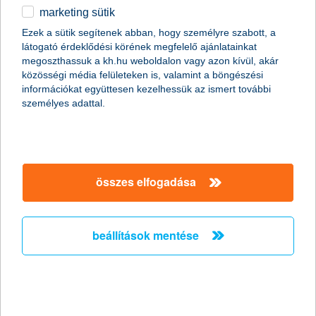
marketing sütik
egyéb
Ezek a sütik segítenek abban, hogy személyre szabott, a
látogató érdeklődési körének megfelelő ajánlatainkat
English
megoszthassuk a kh.hu weboldalon vagy azon kívül, akár
content-marketing.no-results-were-found
közösségi média felületeken is, valamint a böngészési
információkat együttesen kezelhessük az ismert további
személyes adattal.
társaságunk
társaságunk megnyitása
összes elfogadása
hasznos információk
rólunk
hasznos információk megnyitása
cégcsoport
ügyfélvédelem
pénzügyi tippek
kapcsolat
beállítások mentése
ügyfélvédelem megnyitása
K&H fejlesztői portál
jogi nyilatkozat
feltételek és kondíciók
fizetési moratórium
biztonságos online fizetés
adatvédelem
feltételek és kondíciók megnyitása
panaszkezelés
fenntarthatósággal kapcsolatos közzétételek
kövess minket!
cookie szabályzat
hirdetmények / díjjegyzékek
gyűjtőszámlahitel információk
pénzmosás megelőzés, FATCA, CRS