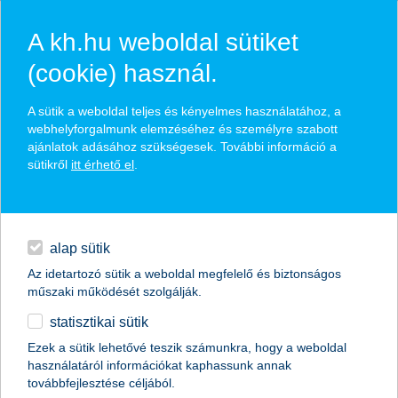
A kh.hu weboldal sütiket
(cookie) használ.
hasznos pénzügyi tippek
A sütik a weboldal teljes és kényelmes használatához, a
webhelyforgalmunk elemzéséhez és személyre szabott
ajánlatok adásához szükségesek. További információ a
sütikről
itt érhető el
.
találd meg könnyedén, ami Neked szól
hitelek
napi pénzügyek
élethelyzet kiválasztása
alap sütik
Az idetartozó sütik a weboldal megfelelő és biztonságos
megtakarítások
műszaki működését szolgálják.
termék kategória kiválasztása
statisztikai sütik
biztosítások
Ezek a sütik lehetővé teszik számunkra, hogy a weboldal
használatáról információkat kaphassunk annak
digitális bankolás
továbbfejlesztése céljából.
összes cikk megjelenítése