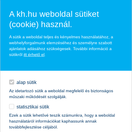
A kh.hu weboldal sütiket
(cookie) használ.
hasznos biztosítási
A sütik a weboldal teljes és kényelmes használatához, a
tippek
webhelyforgalmunk elemzéséhez és személyre szabott
ajánlatok adásához szükségesek. További információ a
sütikről
itt érhető el
.
hitelek
találd meg könnyedén, ami Neked szól
napi pénzügyek
alap sütik
Az idetartozó sütik a weboldal megfelelő és biztonságos
élethelyzet kiválasztása
megtakarítások
műszaki működését szolgálják.
statisztikai sütik
biztosítások
termék kategória kiválasztása
Ezek a sütik lehetővé teszik számunkra, hogy a weboldal
használatáról információkat kaphassunk annak
digitális bankolás
továbbfejlesztése céljából.