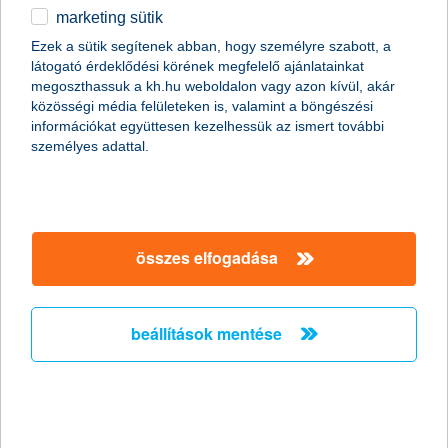
marketing sütik
egyéb
összes cikk megjelenítése
Ezek a sütik segítenek abban, hogy személyre szabott, a
látogató érdeklődési körének megfelelő ajánlatainkat
English
megoszthassuk a kh.hu weboldalon vagy azon kívül, akár
közösségi média felületeken is, valamint a böngészési
információkat együttesen kezelhessük az ismert további
content-marketing.no-results-were-found
személyes adattal.
társaságunk
összes elfogadása
társaságunk megnyitása
hasznos információk
rólunk
beállítások mentése
hasznos információk megnyitása
cégcsoport
ügyfélvédelem
pénzügyi tippek
kapcsolat
ügyfélvédelem megnyitása
K&H fejlesztői portál
jogi nyilatkozat
feltételek és kondíciók
fizetési moratórium
biztonságos online fizetés
adatvédelem
feltételek és kondíciók megnyitása
panaszkezelés