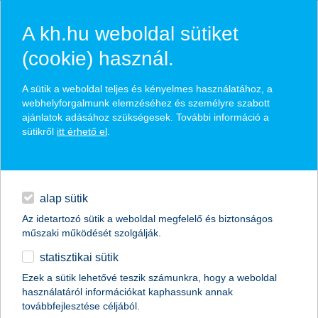
A kh.hu weboldal sütiket
(cookie) használ.
hasznos biztosítási
A sütik a weboldal teljes és kényelmes használatához, a
tippek
webhelyforgalmunk elemzéséhez és személyre szabott
ajánlatok adásához szükségesek. További információ a
sütikről
itt érhető el
.
hitelek
találd meg könnyedén, ami Neked szól
napi pénzügyek
alap sütik
Az idetartozó sütik a weboldal megfelelő és biztonságos
élethelyzet kiválasztása
megtakarítások
műszaki működését szolgálják.
statisztikai sütik
biztosítások
termék kategória kiválasztása
Ezek a sütik lehetővé teszik számunkra, hogy a weboldal
használatáról információkat kaphassunk annak
digitális bankolás
továbbfejlesztése céljából.