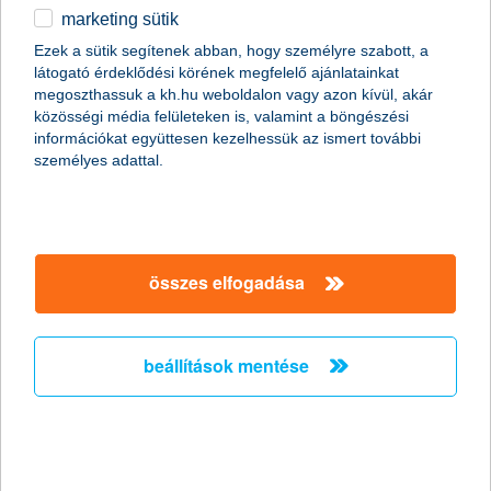
marketing sütik
egyéb
összes cikk megjelenítése
Ezek a sütik segítenek abban, hogy személyre szabott, a
látogató érdeklődési körének megfelelő ajánlatainkat
English
megoszthassuk a kh.hu weboldalon vagy azon kívül, akár
közösségi média felületeken is, valamint a böngészési
információkat együttesen kezelhessük az ismert további
content-marketing.no-results-were-found
személyes adattal.
társaságunk
összes elfogadása
társaságunk megnyitása
hasznos információk
rólunk
beállítások mentése
hasznos információk megnyitása
cégcsoport
ügyfélvédelem
pénzügyi tippek
kapcsolat
ügyfélvédelem megnyitása
K&H fejlesztői portál
jogi nyilatkozat
feltételek és kondíciók
fizetési moratórium
biztonságos online fizetés
adatvédelem
feltételek és kondíciók megnyitása
panaszkezelés