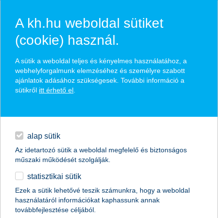
A kh.hu weboldal sütiket
(cookie) használ.
hasznos biztosítási
A sütik a weboldal teljes és kényelmes használatához, a
tippek
webhelyforgalmunk elemzéséhez és személyre szabott
ajánlatok adásához szükségesek. További információ a
sütikről
itt érhető el
.
hitelek
találd meg könnyedén, ami Neked szól
napi pénzügyek
alap sütik
Az idetartozó sütik a weboldal megfelelő és biztonságos
élethelyzet kiválasztása
megtakarítások
műszaki működését szolgálják.
statisztikai sütik
biztosítások
termék kategória kiválasztása
Ezek a sütik lehetővé teszik számunkra, hogy a weboldal
használatáról információkat kaphassunk annak
digitális bankolás
továbbfejlesztése céljából.