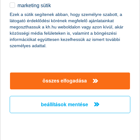
marketing sütik
egyéb
összes cikk megjelenítése
Ezek a sütik segítenek abban, hogy személyre szabott, a
látogató érdeklődési körének megfelelő ajánlatainkat
English
megoszthassuk a kh.hu weboldalon vagy azon kívül, akár
közösségi média felületeken is, valamint a böngészési
információkat együttesen kezelhessük az ismert további
content-marketing.no-results-were-found
személyes adattal.
társaságunk
összes elfogadása
társaságunk megnyitása
hasznos információk
rólunk
beállítások mentése
hasznos információk megnyitása
cégcsoport
ügyfélvédelem
pénzügyi tippek
kapcsolat
ügyfélvédelem megnyitása
K&H fejlesztői portál
jogi nyilatkozat
feltételek és kondíciók
fizetési moratórium
biztonságos online fizetés
adatvédelem
feltételek és kondíciók megnyitása
panaszkezelés