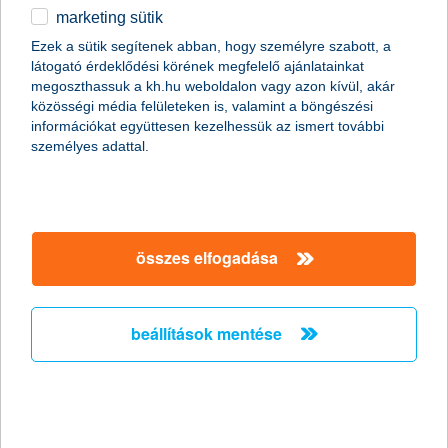
marketing sütik
egyéb
összes cikk megjelenítése
Ezek a sütik segítenek abban, hogy személyre szabott, a
látogató érdeklődési körének megfelelő ajánlatainkat
English
megoszthassuk a kh.hu weboldalon vagy azon kívül, akár
közösségi média felületeken is, valamint a böngészési
információkat együttesen kezelhessük az ismert további
content-marketing.no-results-were-found
személyes adattal.
társaságunk
összes elfogadása
társaságunk megnyitása
hasznos információk
rólunk
beállítások mentése
hasznos információk megnyitása
cégcsoport
ügyfélvédelem
pénzügyi tippek
kapcsolat
ügyfélvédelem megnyitása
K&H fejlesztői portál
jogi nyilatkozat
feltételek és kondíciók
fizetési moratórium
biztonságos online fizetés
adatvédelem
feltételek és kondíciók megnyitása
panaszkezelés