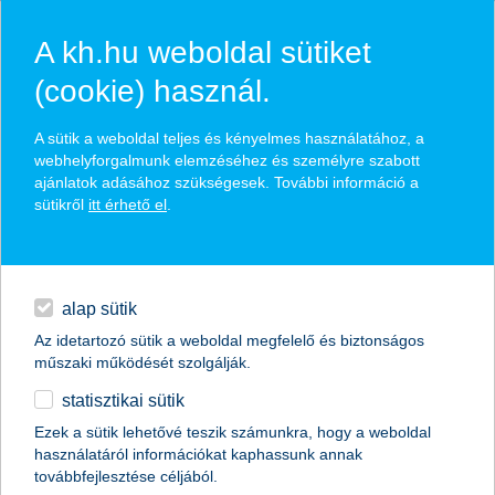
A kh.hu weboldal sütiket
(cookie) használ.
hasznos biztosítási
A sütik a weboldal teljes és kényelmes használatához, a
tippek
webhelyforgalmunk elemzéséhez és személyre szabott
ajánlatok adásához szükségesek. További információ a
sütikről
itt érhető el
.
hitelek
találd meg könnyedén, ami Neked szól
napi pénzügyek
alap sütik
Az idetartozó sütik a weboldal megfelelő és biztonságos
élethelyzet kiválasztása
megtakarítások
műszaki működését szolgálják.
statisztikai sütik
biztosítások
termék kategória kiválasztása
Ezek a sütik lehetővé teszik számunkra, hogy a weboldal
használatáról információkat kaphassunk annak
digitális bankolás
továbbfejlesztése céljából.