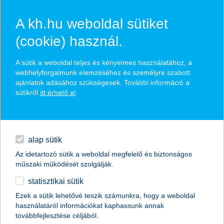
A kh.hu weboldal sütiket
(cookie) használ.
hasznos biztosítási
A sütik a weboldal teljes és kényelmes használatához, a
tippek
webhelyforgalmunk elemzéséhez és személyre szabott
ajánlatok adásához szükségesek. További információ a
sütikről
itt érhető el
.
hitelek
találd meg könnyedén, ami Neked szól
napi pénzügyek
alap sütik
Az idetartozó sütik a weboldal megfelelő és biztonságos
élethelyzet kiválasztása
megtakarítások
műszaki működését szolgálják.
statisztikai sütik
biztosítások
termék kategória kiválasztása
Ezek a sütik lehetővé teszik számunkra, hogy a weboldal
használatáról információkat kaphassunk annak
digitális bankolás
továbbfejlesztése céljából.