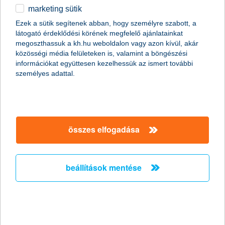
marketing sütik
egyéb
összes cikk megjelenítése
Ezek a sütik segítenek abban, hogy személyre szabott, a
látogató érdeklődési körének megfelelő ajánlatainkat
English
megoszthassuk a kh.hu weboldalon vagy azon kívül, akár
közösségi média felületeken is, valamint a böngészési
információkat együttesen kezelhessük az ismert további
content-marketing.no-results-were-found
személyes adattal.
társaságunk
összes elfogadása
társaságunk megnyitása
hasznos információk
rólunk
beállítások mentése
hasznos információk megnyitása
cégcsoport
ügyfélvédelem
pénzügyi tippek
kapcsolat
ügyfélvédelem megnyitása
K&H fejlesztői portál
jogi nyilatkozat
feltételek és kondíciók
fizetési moratórium
biztonságos online fizetés
adatvédelem
feltételek és kondíciók megnyitása
panaszkezelés