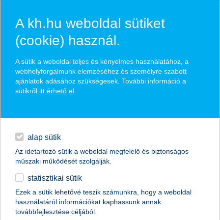
A kh.hu weboldal sütiket
(cookie) használ.
hasznos biztosítási
A sütik a weboldal teljes és kényelmes használatához, a
tippek
webhelyforgalmunk elemzéséhez és személyre szabott
ajánlatok adásához szükségesek. További információ a
sütikről
itt érhető el
.
hitelek
találd meg könnyedén, ami Neked szól
napi pénzügyek
alap sütik
Az idetartozó sütik a weboldal megfelelő és biztonságos
élethelyzet kiválasztása
megtakarítások
műszaki működését szolgálják.
statisztikai sütik
biztosítások
termék kategória kiválasztása
Ezek a sütik lehetővé teszik számunkra, hogy a weboldal
használatáról információkat kaphassunk annak
digitális bankolás
továbbfejlesztése céljából.