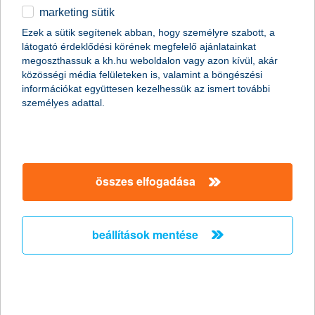
marketing sütik
egyéb
összes cikk megjelenítése
Ezek a sütik segítenek abban, hogy személyre szabott, a
látogató érdeklődési körének megfelelő ajánlatainkat
English
megoszthassuk a kh.hu weboldalon vagy azon kívül, akár
közösségi média felületeken is, valamint a böngészési
információkat együttesen kezelhessük az ismert további
content-marketing.no-results-were-found
személyes adattal.
társaságunk
összes elfogadása
társaságunk megnyitása
hasznos információk
rólunk
beállítások mentése
hasznos információk megnyitása
cégcsoport
ügyfélvédelem
pénzügyi tippek
kapcsolat
ügyfélvédelem megnyitása
K&H fejlesztői portál
jogi nyilatkozat
feltételek és kondíciók
fizetési moratórium
biztonságos online fizetés
adatvédelem
feltételek és kondíciók megnyitása
panaszkezelés