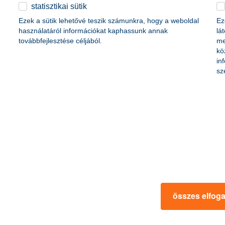
életbiztosítási csomag
statisztikai sütik
content-marketing.no-results-were-found
 betéti kártya
Ezek a sütik lehetővé teszik számunkra, hogy a weboldal
Ez
K&H babaváró hitelhez
kapcsolódó csoportos
használatáról információkat kaphassunk annak
lá
hitelfedezeti életbiztosítás
továbbfejlesztése céljából.
me
kö
in
rmációk
ügyfélvédelem
sz
fizetési moratórium
rtál
panaszkezelés
ne fizetés
gyűjtőszámlahitel információk
al kapcsolatos közzétételek
természetes személyek adósságrendezé
lőzés, FATCA, CRS
MNB – Pénzügyi Navigátor
s
Pénzügyi Navigátor Tanácsadó Irodaháló
MNB - Értékpapír egyenleg online lekér
kapcsolatos információk
OBA tájékoztató
összes elfog
k
MNB – Felelős döntésekkel a jövőnkért
 termék tájékoztatók
előzetes tájékoztatás elektronikus úton t