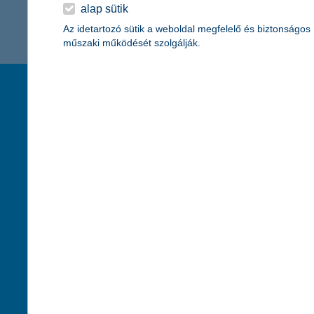
K&H Minősített Fogyasztóbarát
alap sütik
Otthonbiztosítás (MFO)
bankváltás
K&H virtuális
Az idetartozó sütik a weboldal megfelelő és biztonságos
műszaki működését szolgálják.
ügyfélajánló program
új ügyfél vagyok
társaságunk
hasznos info
lakossági & vállalkozói számlacsomag együtt
rólunk
pénzügyi tippek
cégcsoport
K&H fejlesztői po
kapcsolat
biztonságos onli
jogi nyilatkozat
fenntarthatóságg
adatvédelem
pénzmosás mege
cookie szabályzat
díjfizetési kisoko
karrier
deviza átutalás
akadálymentesítési nyilatkozat
címletváltással 
szolgáltatások fogyatékossággal élőknek
direktbiztosításo
közzétételek, felügyeleti határozatok
befektetővédelmi