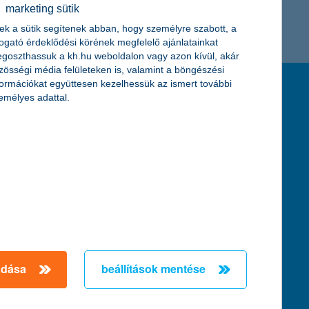
marketing sütik
K&H token megújítás
Digitális Állampolgárság Program
ek a sütik segítenek abban, hogy személyre szabott, a
togató érdeklődési körének megfelelő ajánlatainkat
goszthassuk a kh.hu weboldalon vagy azon kívül, akár
zösségi média felületeken is, valamint a böngészési
formációkat együttesen kezelhessük az ismert további
feltételek és kondíciók
emélyes adattal.
hirdetmények / díjjegyzékek
általános szerződési feltételek
üzletszabályzat
se
aktuális, MNB által közzétett BUBOR értékek
kifejezéseket ismertető fogalomtár a fizetési
számlához
zat
dezése
adása
beállítások mentése
örténő