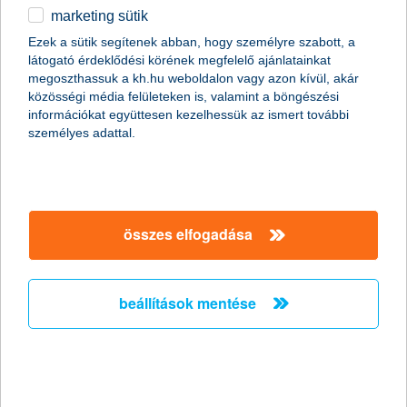
rendelkezésedre!
marketing sütik
egyéb
Ezek a sütik segítenek abban, hogy személyre szabott, a
fióki időpontfoglalás
látogató érdeklődési körének megfelelő ajánlatainkat
English
megoszthassuk a kh.hu weboldalon vagy azon kívül, akár
közösségi média felületeken is, valamint a böngészési
információkat együttesen kezelhessük az ismert további
személyes adattal.
Fontos továbbá, hogy a kollégánkkal
folytatott beszélgetés során, a törvényi
szabályozás értelmében egyedül kell
összes elfogadása
tartózkodnod a helyiségben, ahonnan a
hívást indítottad.
beállítások mentése
az azonosításhoz olyan mobil eszközre
vagy számítógépre lesz szükséged,