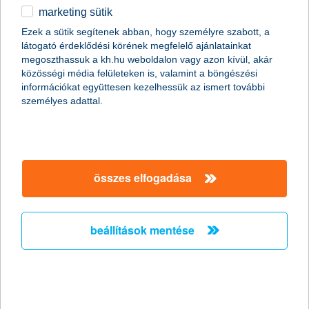
marketing sütik
egyéb
Ezek a sütik segítenek abban, hogy személyre szabott, a
látogató érdeklődési körének megfelelő ajánlatainkat
English
megoszthassuk a kh.hu weboldalon vagy azon kívül, akár
content-marketing.no-results-were-found
közösségi média felületeken is, valamint a böngészési
információkat együttesen kezelhessük az ismert további
személyes adattal.
társaságunk
társaságunk megnyitása
összes elfogadása
hasznos információk
rólunk
hasznos információk megnyitása
cégcsoport
ügyfélvédelem
pénzügyi tippek
kapcsolat
beállítások mentése
ügyfélvédelem megnyitása
K&H fejlesztői portál
jogi nyilatkozat
feltételek és kondíciók
fizetési moratórium
biztonságos online fizetés
adatvédelem
feltételek és kondíciók megnyitása
panaszkezelés
fenntarthatósággal kapcsolatos közzétételek
kövess minket!
cookie szabályzat
hirdetmények / díjjegyzékek
gyűjtőszámlahitel információk
pénzmosás megelőzés, FATCA, CRS