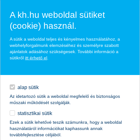
A kh.hu weboldal sütiket
(cookie) használ.
hasznos pénzügyi tippek
A sütik a weboldal teljes és kényelmes használatához, a
webhelyforgalmunk elemzéséhez és személyre szabott
ajánlatok adásához szükségesek. További információ a
sütikről
itt érhető el
.
találd meg könnyedén, ami Neked szól
hitelek
napi pénzügyek
élethelyzet kiválasztása
alap sütik
Az idetartozó sütik a weboldal megfelelő és biztonságos
megtakarítások
műszaki működését szolgálják.
termék kategória kiválasztása
statisztikai sütik
biztosítások
Ezek a sütik lehetővé teszik számunkra, hogy a weboldal
használatáról információkat kaphassunk annak
digitális bankolás
továbbfejlesztése céljából.
összes cikk megjelenítése