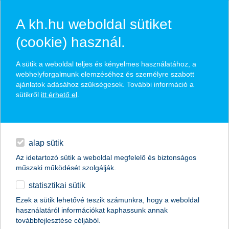
A kh.hu weboldal sütiket
(cookie) használ.
hasznos pénzügyi tippek
A sütik a weboldal teljes és kényelmes használatához, a
webhelyforgalmunk elemzéséhez és személyre szabott
ajánlatok adásához szükségesek. További információ a
sütikről
itt érhető el
.
találd meg könnyedén, ami Neked szól
hitelek
napi pénzügyek
élethelyzet kiválasztása
alap sütik
Az idetartozó sütik a weboldal megfelelő és biztonságos
megtakarítások
műszaki működését szolgálják.
termék kategória kiválasztása
statisztikai sütik
biztosítások
Ezek a sütik lehetővé teszik számunkra, hogy a weboldal
használatáról információkat kaphassunk annak
digitális bankolás
továbbfejlesztése céljából.
összes cikk megjelenítése