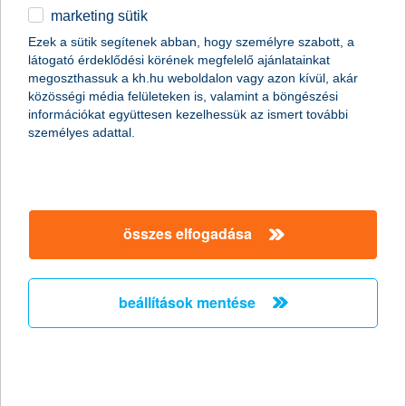
marketing sütik
egyéb
Ezek a sütik segítenek abban, hogy személyre szabott, a
látogató érdeklődési körének megfelelő ajánlatainkat
English
megoszthassuk a kh.hu weboldalon vagy azon kívül, akár
content-marketing.no-results-were-found
közösségi média felületeken is, valamint a böngészési
információkat együttesen kezelhessük az ismert további
személyes adattal.
társaságunk
társaságunk megnyitása
összes elfogadása
hasznos információk
rólunk
hasznos információk megnyitása
cégcsoport
ügyfélvédelem
pénzügyi tippek
kapcsolat
beállítások mentése
ügyfélvédelem megnyitása
K&H fejlesztői portál
jogi nyilatkozat
feltételek és kondíciók
fizetési moratórium
biztonságos online fizetés
adatvédelem
feltételek és kondíciók megnyitása
panaszkezelés
fenntarthatósággal kapcsolatos közzétételek
kövess minket!
cookie szabályzat
hirdetmények / díjjegyzékek
gyűjtőszámlahitel információk
pénzmosás megelőzés, FATCA, CRS