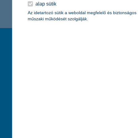
K&H Minősített Fogyasztóbarát
alap sütik
Otthonbiztosítás (MFO)
bankváltás
K&H virtuális
Az idetartozó sütik a weboldal megfelelő és biztonságos
műszaki működését szolgálják.
ügyfélajánló program
új ügyfél vagyok
társaságunk
hasznos info
lakossági & vállalkozói számlacsomag együtt
rólunk
pénzügyi tippek
cégcsoport
K&H fejlesztői po
kapcsolat
biztonságos onli
jogi nyilatkozat
fenntarthatóságg
adatvédelem
pénzmosás mege
cookie szabályzat
díjfizetési kisoko
karrier
deviza átutalás
akadálymentesítési nyilatkozat
címletváltással 
szolgáltatások fogyatékossággal élőknek
direktbiztosításo
közzétételek, felügyeleti határozatok
befektetővédelmi