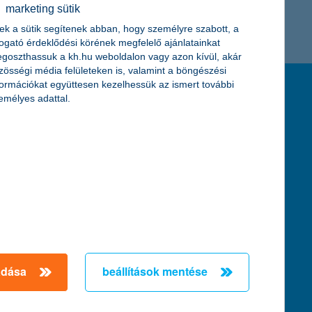
marketing sütik
K&H token megújítás
Digitális Állampolgárság Program
ek a sütik segítenek abban, hogy személyre szabott, a
togató érdeklődési körének megfelelő ajánlatainkat
goszthassuk a kh.hu weboldalon vagy azon kívül, akár
zösségi média felületeken is, valamint a böngészési
formációkat együttesen kezelhessük az ismert további
feltételek és kondíciók
emélyes adattal.
hirdetmények / díjjegyzékek
általános szerződési feltételek
üzletszabályzat
se
aktuális, MNB által közzétett BUBOR értékek
kifejezéseket ismertető fogalomtár a fizetési
számlához
zat
dezése
adása
beállítások mentése
örténő