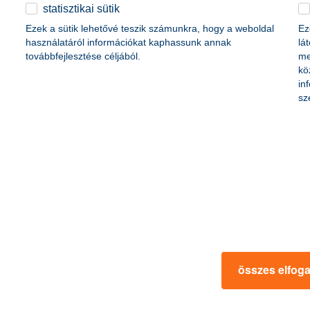
életbiztosítási csomag
statisztikai sütik
content-marketing.no-results-were-found
 betéti kártya
Ezek a sütik lehetővé teszik számunkra, hogy a weboldal
Ez
K&H babaváró hitelhez
kapcsolódó csoportos
használatáról információkat kaphassunk annak
lá
hitelfedezeti életbiztosítás
továbbfejlesztése céljából.
me
kö
in
rmációk
ügyfélvédelem
sz
fizetési moratórium
rtál
panaszkezelés
ne fizetés
gyűjtőszámlahitel információk
al kapcsolatos közzétételek
természetes személyek adósságrendezé
lőzés, FATCA, CRS
MNB – Pénzügyi Navigátor
s
Pénzügyi Navigátor Tanácsadó Irodaháló
MNB - Értékpapír egyenleg online lekér
kapcsolatos információk
OBA tájékoztató
összes elfog
k
MNB – Felelős döntésekkel a jövőnkért
 termék tájékoztatók
előzetes tájékoztatás elektronikus úton t