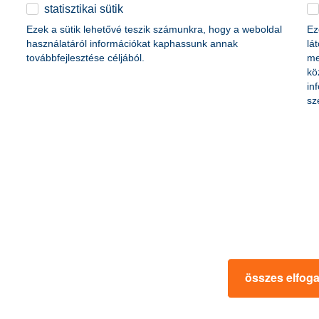
életbiztosítási csomag
statisztikai sütik
content-marketing.no-results-were-found
 betéti kártya
Ezek a sütik lehetővé teszik számunkra, hogy a weboldal
Ez
K&H babaváró hitelhez
kapcsolódó csoportos
használatáról információkat kaphassunk annak
lá
hitelfedezeti életbiztosítás
továbbfejlesztése céljából.
me
kö
in
rmációk
ügyfélvédelem
sz
fizetési moratórium
rtál
panaszkezelés
ne fizetés
gyűjtőszámlahitel információk
al kapcsolatos közzétételek
természetes személyek adósságrendezé
lőzés, FATCA, CRS
MNB – Pénzügyi Navigátor
s
Pénzügyi Navigátor Tanácsadó Irodaháló
MNB - Értékpapír egyenleg online lekér
kapcsolatos információk
OBA tájékoztató
összes elfog
k
MNB – Felelős döntésekkel a jövőnkért
 termék tájékoztatók
előzetes tájékoztatás elektronikus úton t