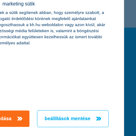
marketing sütik
K&H token megújítás
Digitális Állampolgárság Program
ek a sütik segítenek abban, hogy személyre szabott, a
togató érdeklődési körének megfelelő ajánlatainkat
goszthassuk a kh.hu weboldalon vagy azon kívül, akár
zösségi média felületeken is, valamint a böngészési
formációkat együttesen kezelhessük az ismert további
feltételek és kondíciók
emélyes adattal.
hirdetmények / díjjegyzékek
általános szerződési feltételek
üzletszabályzat
se
aktuális, MNB által közzétett BUBOR értékek
kifejezéseket ismertető fogalomtár a fizetési
számlához
zat
dezése
adása
beállítások mentése
örténő