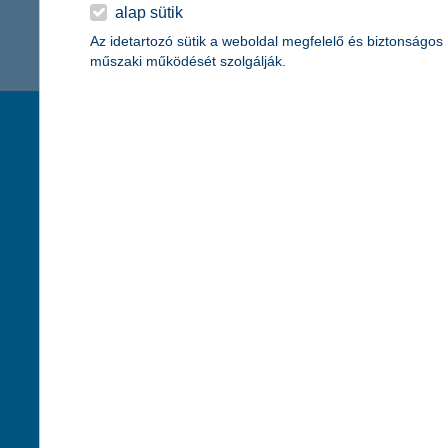
K&H Minősített Fogyasztóbarát
alap sütik
Otthonbiztosítás (MFO)
bankváltás
K&H virtuális
Az idetartozó sütik a weboldal megfelelő és biztonságos
műszaki működését szolgálják.
ügyfélajánló program
új ügyfél vagyok
társaságunk
hasznos info
lakossági & vállalkozói számlacsomag együtt
rólunk
pénzügyi tippek
cégcsoport
K&H fejlesztői po
kapcsolat
biztonságos onli
jogi nyilatkozat
fenntarthatóságg
adatvédelem
pénzmosás mege
cookie szabályzat
díjfizetési kisoko
karrier
deviza átutalás
akadálymentesítési nyilatkozat
címletváltással 
szolgáltatások fogyatékossággal élőknek
direktbiztosításo
közzétételek, felügyeleti határozatok
befektetővédelmi