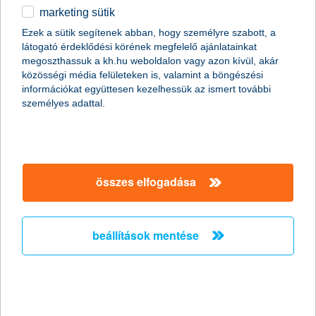
marketing sütik
egyéb
Ezek a sütik segítenek abban, hogy személyre szabott, a
látogató érdeklődési körének megfelelő ajánlatainkat
English
megoszthassuk a kh.hu weboldalon vagy azon kívül, akár
content-marketing.no-results-were-found
közösségi média felületeken is, valamint a böngészési
információkat együttesen kezelhessük az ismert további
személyes adattal.
társaságunk
társaságunk megnyitása
összes elfogadása
hasznos információk
rólunk
hasznos információk megnyitása
cégcsoport
ügyfélvédelem
pénzügyi tippek
kapcsolat
beállítások mentése
ügyfélvédelem megnyitása
K&H fejlesztői portál
jogi nyilatkozat
feltételek és kondíciók
fizetési moratórium
biztonságos online fizetés
adatvédelem
feltételek és kondíciók megnyitása
panaszkezelés
fenntarthatósággal kapcsolatos közzétételek
kövess minket!
cookie szabályzat
hirdetmények / díjjegyzékek
gyűjtőszámlahitel információk
pénzmosás megelőzés, FATCA, CRS