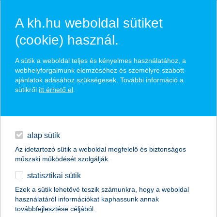
A kh.hu weboldal sütiket
(cookie) használ.
hasznos pénzügyi tippek
A sütik a weboldal teljes és kényelmes használatához, a
webhelyforgalmunk elemzéséhez és személyre szabott
ajánlatok adásához szükségesek. További információ a
sütikről
itt érhető el
.
találd meg könnyedén, ami Neked szól
hitelek
napi pénzügyek
élethelyzet kiválasztása
alap sütik
Az idetartozó sütik a weboldal megfelelő és biztonságos
megtakarítások
műszaki működését szolgálják.
termék kategória kiválasztása
statisztikai sütik
biztosítások
Ezek a sütik lehetővé teszik számunkra, hogy a weboldal
használatáról információkat kaphassunk annak
digitális bankolás
továbbfejlesztése céljából.
összes cikk megjelenítése