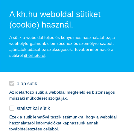
A kh.hu weboldal sütiket
(cookie) használ.
hasznos pénzügyi tippek
A sütik a weboldal teljes és kényelmes használatához, a
webhelyforgalmunk elemzéséhez és személyre szabott
ajánlatok adásához szükségesek. További információ a
sütikről
itt érhető el
.
találd meg könnyedén, ami Neked szól
hitelek
napi pénzügyek
élethelyzet kiválasztása
alap sütik
Az idetartozó sütik a weboldal megfelelő és biztonságos
megtakarítások
műszaki működését szolgálják.
termék kategória kiválasztása
statisztikai sütik
biztosítások
Ezek a sütik lehetővé teszik számunkra, hogy a weboldal
használatáról információkat kaphassunk annak
digitális bankolás
továbbfejlesztése céljából.
összes cikk megjelenítése