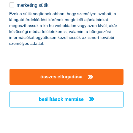
marketing sütik
egyéb
Ezek a sütik segítenek abban, hogy személyre szabott, a
látogató érdeklődési körének megfelelő ajánlatainkat
English
megoszthassuk a kh.hu weboldalon vagy azon kívül, akár
content-marketing.no-results-were-found
közösségi média felületeken is, valamint a böngészési
információkat együttesen kezelhessük az ismert további
személyes adattal.
társaságunk
társaságunk megnyitása
összes elfogadása
hasznos információk
rólunk
hasznos információk megnyitása
cégcsoport
ügyfélvédelem
pénzügyi tippek
kapcsolat
beállítások mentése
ügyfélvédelem megnyitása
K&H fejlesztői portál
jogi nyilatkozat
feltételek és kondíciók
fizetési moratórium
biztonságos online fizetés
adatvédelem
feltételek és kondíciók megnyitása
panaszkezelés
fenntarthatósággal kapcsolatos közzétételek
kövess minket!
cookie szabályzat
hirdetmények / díjjegyzékek
gyűjtőszámlahitel információk
pénzmosás megelőzés, FATCA, CRS