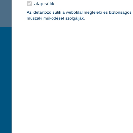
K&H Minősített Fogyasztóbarát
alap sütik
Otthonbiztosítás (MFO)
bankváltás
K&H virtuális
Az idetartozó sütik a weboldal megfelelő és biztonságos
műszaki működését szolgálják.
ügyfélajánló program
új ügyfél vagyok
társaságunk
hasznos info
lakossági & vállalkozói számlacsomag együtt
rólunk
pénzügyi tippek
cégcsoport
K&H fejlesztői po
kapcsolat
biztonságos onli
jogi nyilatkozat
fenntarthatóságg
adatvédelem
pénzmosás mege
cookie szabályzat
díjfizetési kisoko
karrier
deviza átutalás
akadálymentesítési nyilatkozat
címletváltással 
szolgáltatások fogyatékossággal élőknek
direktbiztosításo
közzétételek, felügyeleti határozatok
befektetővédelmi