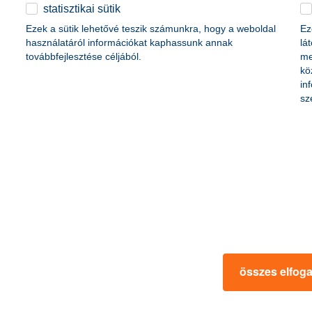
életbiztosítási csomag
statisztikai sütik
content-marketing.no-results-were-found
 betéti kártya
Ezek a sütik lehetővé teszik számunkra, hogy a weboldal
Ez
K&H babaváró hitelhez
kapcsolódó csoportos
használatáról információkat kaphassunk annak
lá
hitelfedezeti életbiztosítás
továbbfejlesztése céljából.
me
kö
in
rmációk
ügyfélvédelem
sz
fizetési moratórium
rtál
panaszkezelés
ne fizetés
gyűjtőszámlahitel információk
al kapcsolatos közzétételek
természetes személyek adósságrendezé
lőzés, FATCA, CRS
MNB – Pénzügyi Navigátor
s
Pénzügyi Navigátor Tanácsadó Irodaháló
MNB - Értékpapír egyenleg online lekér
kapcsolatos információk
OBA tájékoztató
összes elfog
k
MNB – Felelős döntésekkel a jövőnkért
 termék tájékoztatók
előzetes tájékoztatás elektronikus úton t