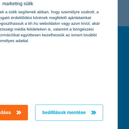
marketing sütik
K&H token megújítás
Digitális Állampolgárság Program
ek a sütik segítenek abban, hogy személyre szabott, a
togató érdeklődési körének megfelelő ajánlatainkat
goszthassuk a kh.hu weboldalon vagy azon kívül, akár
zösségi média felületeken is, valamint a böngészési
formációkat együttesen kezelhessük az ismert további
feltételek és kondíciók
emélyes adattal.
hirdetmények / díjjegyzékek
általános szerződési feltételek
üzletszabályzat
se
aktuális, MNB által közzétett BUBOR értékek
kifejezéseket ismertető fogalomtár a fizetési
számlához
zat
dezése
adása
beállítások mentése
örténő