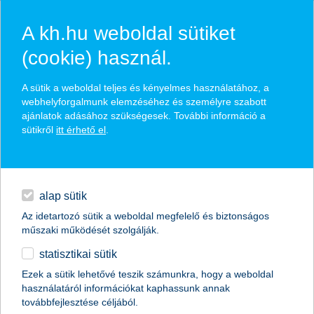
A kh.hu weboldal sütiket
(cookie) használ.
hasznos pénzügyi tippek
A sütik a weboldal teljes és kényelmes használatához, a
webhelyforgalmunk elemzéséhez és személyre szabott
ajánlatok adásához szükségesek. További információ a
sütikről
itt érhető el
.
találd meg könnyedén, ami Neked szól
hitelek
napi pénzügyek
élethelyzet kiválasztása
alap sütik
Az idetartozó sütik a weboldal megfelelő és biztonságos
megtakarítások
műszaki működését szolgálják.
termék kategória kiválasztása
statisztikai sütik
biztosítások
Ezek a sütik lehetővé teszik számunkra, hogy a weboldal
használatáról információkat kaphassunk annak
digitális bankolás
továbbfejlesztése céljából.
összes cikk megjelenítése