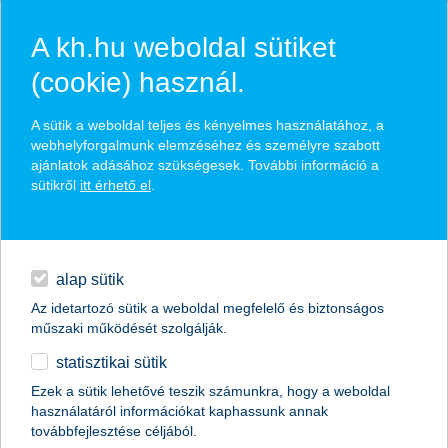
A kh.hu weboldal sütiket
(cookie) használ.
hasznos pénzügyi tippek
A sütik a weboldal teljes és kényelmes használatához, a
webhelyforgalmunk elemzéséhez és személyre szabott
ajánlatok adásához szükségesek. További információ a
sütikről
itt érhető el
.
találd meg könnyedén, ami Neked szól
hitelek
napi pénzügyek
élethelyzet kiválasztása
alap sütik
Az idetartozó sütik a weboldal megfelelő és biztonságos
megtakarítások
műszaki működését szolgálják.
termék kategória kiválasztása
statisztikai sütik
biztosítások
Ezek a sütik lehetővé teszik számunkra, hogy a weboldal
használatáról információkat kaphassunk annak
digitális bankolás
továbbfejlesztése céljából.
összes cikk megjelenítése