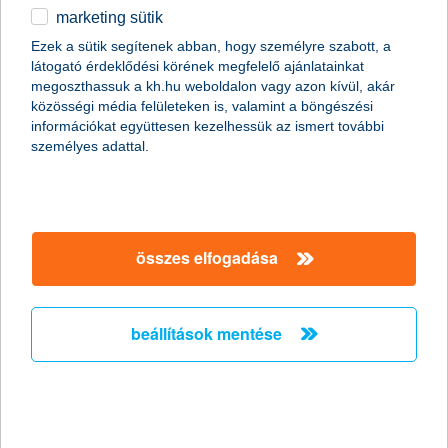
marketing sütik
egyéb
Ezek a sütik segítenek abban, hogy személyre szabott, a
látogató érdeklődési körének megfelelő ajánlatainkat
English
megoszthassuk a kh.hu weboldalon vagy azon kívül, akár
content-marketing.no-results-were-found
közösségi média felületeken is, valamint a böngészési
információkat együttesen kezelhessük az ismert további
személyes adattal.
társaságunk
társaságunk megnyitása
összes elfogadása
hasznos információk
rólunk
hasznos információk megnyitása
cégcsoport
ügyfélvédelem
pénzügyi tippek
kapcsolat
beállítások mentése
ügyfélvédelem megnyitása
K&H fejlesztői portál
jogi nyilatkozat
feltételek és kondíciók
fizetési moratórium
biztonságos online fizetés
adatvédelem
feltételek és kondíciók megnyitása
panaszkezelés
fenntarthatósággal kapcsolatos közzétételek
kövess minket!
cookie szabályzat
hirdetmények / díjjegyzékek
gyűjtőszámlahitel információk
pénzmosás megelőzés, FATCA, CRS