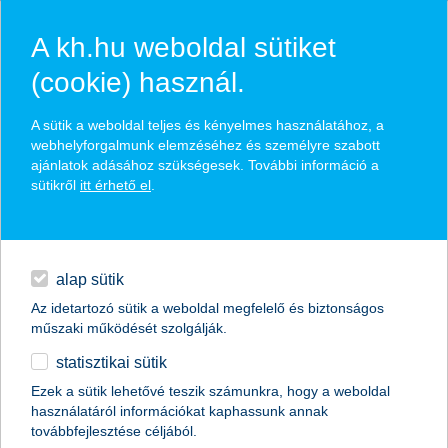
A kh.hu weboldal sütiket
(cookie) használ.
hasznos biztosítási
A sütik a weboldal teljes és kényelmes használatához, a
tippek
webhelyforgalmunk elemzéséhez és személyre szabott
ajánlatok adásához szükségesek. További információ a
sütikről
itt érhető el
.
hitelek
találd meg könnyedén, ami Neked szól
napi pénzügyek
alap sütik
Az idetartozó sütik a weboldal megfelelő és biztonságos
élethelyzet kiválasztása
megtakarítások
műszaki működését szolgálják.
statisztikai sütik
biztosítások
termék kategória kiválasztása
Ezek a sütik lehetővé teszik számunkra, hogy a weboldal
használatáról információkat kaphassunk annak
digitális bankolás
továbbfejlesztése céljából.