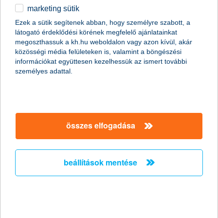
marketing sütik
egyéb
összes cikk megjelenítése
Ezek a sütik segítenek abban, hogy személyre szabott, a
látogató érdeklődési körének megfelelő ajánlatainkat
English
megoszthassuk a kh.hu weboldalon vagy azon kívül, akár
közösségi média felületeken is, valamint a böngészési
információkat együttesen kezelhessük az ismert további
content-marketing.no-results-were-found
személyes adattal.
társaságunk
összes elfogadása
társaságunk megnyitása
hasznos információk
rólunk
beállítások mentése
hasznos információk megnyitása
cégcsoport
ügyfélvédelem
pénzügyi tippek
kapcsolat
ügyfélvédelem megnyitása
K&H fejlesztői portál
jogi nyilatkozat
feltételek és kondíciók
fizetési moratórium
biztonságos online fizetés
adatvédelem
feltételek és kondíciók megnyitása
panaszkezelés