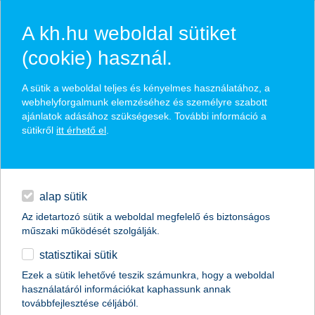
A kh.hu weboldal sütiket
(cookie) használ.
hasznos biztosítási
A sütik a weboldal teljes és kényelmes használatához, a
tippek
webhelyforgalmunk elemzéséhez és személyre szabott
ajánlatok adásához szükségesek. További információ a
sütikről
itt érhető el
.
hitelek
találd meg könnyedén, ami Neked szól
napi pénzügyek
alap sütik
Az idetartozó sütik a weboldal megfelelő és biztonságos
élethelyzet kiválasztása
megtakarítások
műszaki működését szolgálják.
statisztikai sütik
biztosítások
termék kategória kiválasztása
Ezek a sütik lehetővé teszik számunkra, hogy a weboldal
használatáról információkat kaphassunk annak
digitális bankolás
továbbfejlesztése céljából.