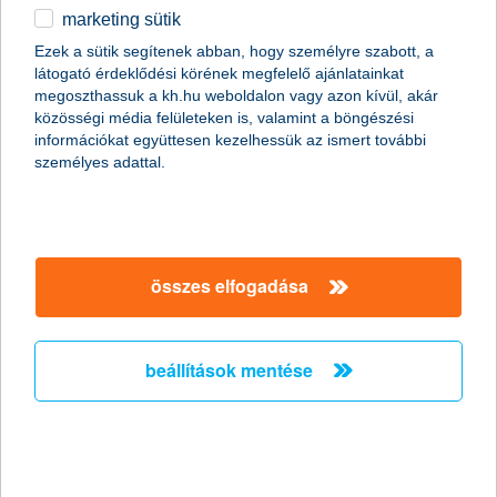
marketing sütik
egyéb
összes cikk megjelenítése
Ezek a sütik segítenek abban, hogy személyre szabott, a
látogató érdeklődési körének megfelelő ajánlatainkat
English
megoszthassuk a kh.hu weboldalon vagy azon kívül, akár
közösségi média felületeken is, valamint a böngészési
információkat együttesen kezelhessük az ismert további
content-marketing.no-results-were-found
személyes adattal.
társaságunk
összes elfogadása
társaságunk megnyitása
hasznos információk
rólunk
beállítások mentése
hasznos információk megnyitása
cégcsoport
ügyfélvédelem
pénzügyi tippek
kapcsolat
ügyfélvédelem megnyitása
K&H fejlesztői portál
jogi nyilatkozat
feltételek és kondíciók
fizetési moratórium
biztonságos online fizetés
adatvédelem
feltételek és kondíciók megnyitása
panaszkezelés