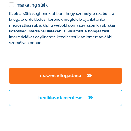
marketing sütik
egyéb
összes cikk megjelenítése
Ezek a sütik segítenek abban, hogy személyre szabott, a
látogató érdeklődési körének megfelelő ajánlatainkat
English
megoszthassuk a kh.hu weboldalon vagy azon kívül, akár
közösségi média felületeken is, valamint a böngészési
információkat együttesen kezelhessük az ismert további
content-marketing.no-results-were-found
személyes adattal.
társaságunk
összes elfogadása
társaságunk megnyitása
hasznos információk
rólunk
beállítások mentése
hasznos információk megnyitása
cégcsoport
ügyfélvédelem
pénzügyi tippek
kapcsolat
ügyfélvédelem megnyitása
K&H fejlesztői portál
jogi nyilatkozat
feltételek és kondíciók
fizetési moratórium
biztonságos online fizetés
adatvédelem
feltételek és kondíciók megnyitása
panaszkezelés