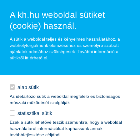
A kh.hu weboldal sütiket
(cookie) használ.
hasznos biztosítási
A sütik a weboldal teljes és kényelmes használatához, a
tippek
webhelyforgalmunk elemzéséhez és személyre szabott
ajánlatok adásához szükségesek. További információ a
sütikről
itt érhető el
.
hitelek
találd meg könnyedén, ami Neked szól
napi pénzügyek
alap sütik
Az idetartozó sütik a weboldal megfelelő és biztonságos
élethelyzet kiválasztása
megtakarítások
műszaki működését szolgálják.
statisztikai sütik
biztosítások
termék kategória kiválasztása
Ezek a sütik lehetővé teszik számunkra, hogy a weboldal
használatáról információkat kaphassunk annak
digitális bankolás
továbbfejlesztése céljából.