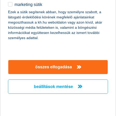
marketing sütik
egyéb
összes cikk megjelenítése
Ezek a sütik segítenek abban, hogy személyre szabott, a
látogató érdeklődési körének megfelelő ajánlatainkat
English
megoszthassuk a kh.hu weboldalon vagy azon kívül, akár
közösségi média felületeken is, valamint a böngészési
információkat együttesen kezelhessük az ismert további
content-marketing.no-results-were-found
személyes adattal.
társaságunk
összes elfogadása
társaságunk megnyitása
hasznos információk
rólunk
beállítások mentése
hasznos információk megnyitása
cégcsoport
ügyfélvédelem
pénzügyi tippek
kapcsolat
ügyfélvédelem megnyitása
K&H fejlesztői portál
jogi nyilatkozat
feltételek és kondíciók
fizetési moratórium
biztonságos online fizetés
adatvédelem
feltételek és kondíciók megnyitása
panaszkezelés