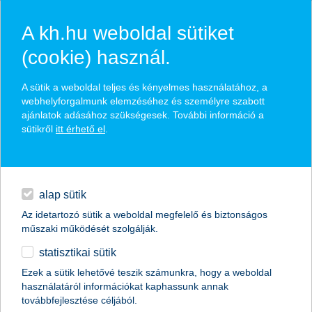
A kh.hu weboldal sütiket
(cookie) használ.
hasznos biztosítási
A sütik a weboldal teljes és kényelmes használatához, a
tippek
webhelyforgalmunk elemzéséhez és személyre szabott
ajánlatok adásához szükségesek. További információ a
sütikről
itt érhető el
.
hitelek
találd meg könnyedén, ami Neked szól
napi pénzügyek
alap sütik
Az idetartozó sütik a weboldal megfelelő és biztonságos
élethelyzet kiválasztása
megtakarítások
műszaki működését szolgálják.
statisztikai sütik
biztosítások
termék kategória kiválasztása
Ezek a sütik lehetővé teszik számunkra, hogy a weboldal
használatáról információkat kaphassunk annak
digitális bankolás
továbbfejlesztése céljából.