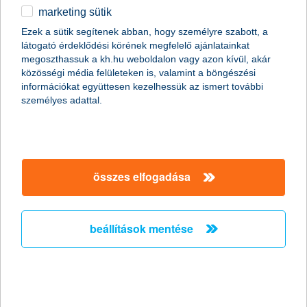
marketing sütik
egyéb
összes cikk megjelenítése
Ezek a sütik segítenek abban, hogy személyre szabott, a
látogató érdeklődési körének megfelelő ajánlatainkat
English
megoszthassuk a kh.hu weboldalon vagy azon kívül, akár
közösségi média felületeken is, valamint a böngészési
információkat együttesen kezelhessük az ismert további
content-marketing.no-results-were-found
személyes adattal.
társaságunk
összes elfogadása
társaságunk megnyitása
hasznos információk
rólunk
beállítások mentése
hasznos információk megnyitása
cégcsoport
ügyfélvédelem
pénzügyi tippek
kapcsolat
ügyfélvédelem megnyitása
K&H fejlesztői portál
jogi nyilatkozat
feltételek és kondíciók
fizetési moratórium
biztonságos online fizetés
adatvédelem
feltételek és kondíciók megnyitása
panaszkezelés