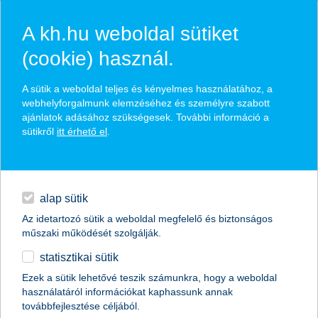
A kh.hu weboldal sütiket
(cookie) használ.
hasznos biztosítási
A sütik a weboldal teljes és kényelmes használatához, a
tippek
webhelyforgalmunk elemzéséhez és személyre szabott
ajánlatok adásához szükségesek. További információ a
sütikről
itt érhető el
.
hitelek
találd meg könnyedén, ami Neked szól
napi pénzügyek
alap sütik
Az idetartozó sütik a weboldal megfelelő és biztonságos
élethelyzet kiválasztása
megtakarítások
műszaki működését szolgálják.
statisztikai sütik
biztosítások
termék kategória kiválasztása
Ezek a sütik lehetővé teszik számunkra, hogy a weboldal
használatáról információkat kaphassunk annak
digitális bankolás
továbbfejlesztése céljából.