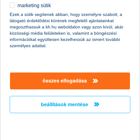
marketing sütik
egyéb
összes cikk megjelenítése
Ezek a sütik segítenek abban, hogy személyre szabott, a
látogató érdeklődési körének megfelelő ajánlatainkat
English
megoszthassuk a kh.hu weboldalon vagy azon kívül, akár
közösségi média felületeken is, valamint a böngészési
információkat együttesen kezelhessük az ismert további
content-marketing.no-results-were-found
személyes adattal.
társaságunk
összes elfogadása
társaságunk megnyitása
hasznos információk
rólunk
beállítások mentése
hasznos információk megnyitása
cégcsoport
ügyfélvédelem
pénzügyi tippek
kapcsolat
ügyfélvédelem megnyitása
K&H fejlesztői portál
jogi nyilatkozat
feltételek és kondíciók
fizetési moratórium
biztonságos online fizetés
adatvédelem
feltételek és kondíciók megnyitása
panaszkezelés