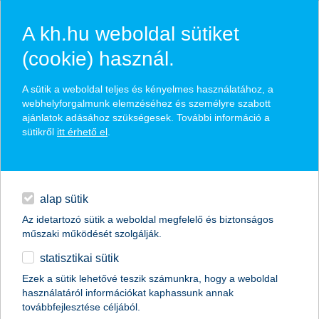
A kh.hu weboldal sütiket
(cookie) használ.
hasznos biztosítási
A sütik a weboldal teljes és kényelmes használatához, a
tippek
webhelyforgalmunk elemzéséhez és személyre szabott
ajánlatok adásához szükségesek. További információ a
sütikről
itt érhető el
.
hitelek
találd meg könnyedén, ami Neked szól
napi pénzügyek
alap sütik
Az idetartozó sütik a weboldal megfelelő és biztonságos
élethelyzet kiválasztása
megtakarítások
műszaki működését szolgálják.
statisztikai sütik
biztosítások
termék kategória kiválasztása
Ezek a sütik lehetővé teszik számunkra, hogy a weboldal
használatáról információkat kaphassunk annak
digitális bankolás
továbbfejlesztése céljából.